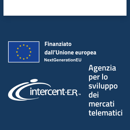
Agenzia
per lo
sviluppo
dei
mercati
telematici