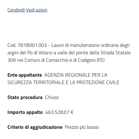
Seguici
Condividi
Vedi azioni
su
Dati del bando
Cod. 7B1B001.003 - Lavori di manutenzione ordinaria degli
argini del Po di Volano a valle del ponte della Strada Statale
309 nei Comuni di Comacchio e di Codigoro (FE)
Ente appaltante
AGENZIA REGIONALE PER LA
SICUREZZA TERRITORIALE E LA PROTEZIONE CIVILE
Stato procedura
Chiuso
Importo appalto
463.528,07 €
Criterio di aggiudicazione
Prezzo più basso