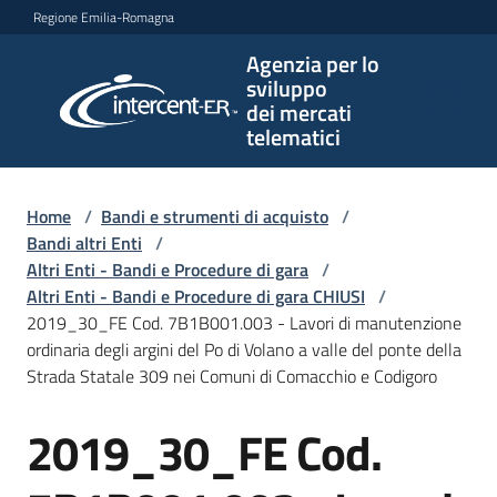
Vai al contenuto
Vai alla navigazione
Vai al footer
Regione Emilia-Romagna
Agenzia per lo
Agenzia
sviluppo
per lo
dei mercati
sviluppo
telematici
dei
mercati
telematici
Home
/
Bandi e strumenti di acquisto
/
Bandi altri Enti
/
Altri Enti - Bandi e Procedure di gara
/
Altri Enti - Bandi e Procedure di gara CHIUSI
/
L'Agenzia
2019_30_FE Cod. 7B1B001.003 - Lavori di manutenzione
ordinaria degli argini del Po di Volano a valle del ponte della
Strada Statale 309 nei Comuni di Comacchio e Codigoro
Bandi
2019_30_FE Cod.
e
Salta al contenuto
strumenti
di