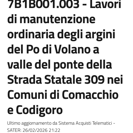
7B1B001.003 - Lavori
acquisto
di manutenzione
Supporto
ordinaria degli argini
del Po di Volano a
Piattaforme
valle del ponte della
telematiche
Strada Statale 309 nei
Comuni di Comacchio
e Codigoro
English
site
Ultimo aggiornamento da Sistema Acquisti Telematici -
SATER:
26/02/2026 21:22