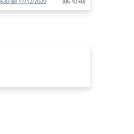
 39630 del 17/12/2020
(
86.10 kB
)