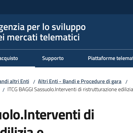
genzia per lo sviluppo
ei mercati telematici
acquisto
Supporto
Piattaforme telema
ndi altri Enti
Altri Enti - Bandi e Procedure di gara
/
/
ITCG BAGGI Sassuolo.Interventi di ristrutturazione edili
/
lo.Interventi di
dilizia e