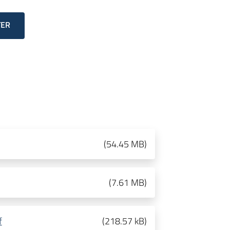
TER
(
54.45 MB
)
(
7.61 MB
)
f
(
218.57 kB
)