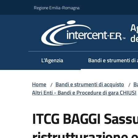
Vai al contenuto
Vai alla navigazione
Vai al footer
Regione Emilia-Romagna
A
d
L'Agenzia
Bandi e strumenti di 
Home
Bandi e strumenti di acquisto
Ba
/
/
Altri Enti - Bandi e Procedure di gara CHIUSI
Salta al contenuto
ITCG BAGGI Sassuo
ristrutturazione e