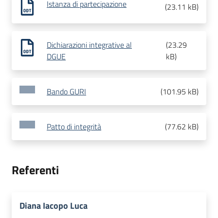
Istanza di partecipazione
(
23.11 kB
)
Dichiarazioni integrative al
(
23.29
DGUE
kB
)
Bando GURI
(
101.95 kB
)
Patto di integrità
(
77.62 kB
)
Referenti
Diana Iacopo Luca