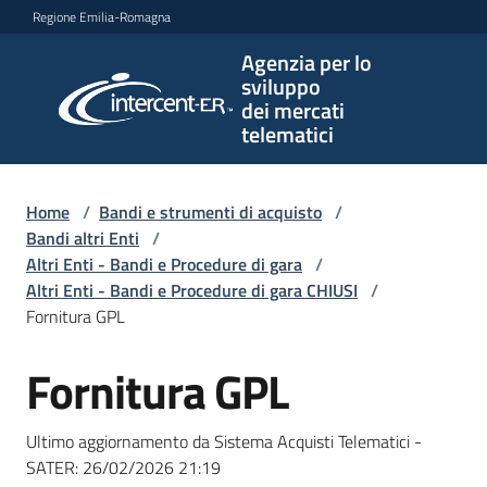
Vai al contenuto
Vai alla navigazione
Vai al footer
Regione Emilia-Romagna
Agenzia per lo
Agenzia
sviluppo
per lo
dei mercati
sviluppo
telematici
dei
mercati
telematici
Home
/
Bandi e strumenti di acquisto
/
Bandi altri Enti
/
Altri Enti - Bandi e Procedure di gara
/
Altri Enti - Bandi e Procedure di gara CHIUSI
/
L'Agenzia
Fornitura GPL
Fornitura GPL
Salta al contenuto
Bandi
e
Ultimo aggiornamento da Sistema Acquisti Telematici -
strumenti
SATER:
26/02/2026 21:19
di