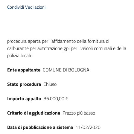
acquisto
Condividi
Vedi azioni
Supporto
Dati del bando
procedura aperta per l’affidamento della fornitura di
carburante per autotrazione gpl per i veicoli comunali e della
Piattaforme
polizia locale
telematiche
Ente appaltante
COMUNE DI BOLOGNA
Stato procedura
Chiuso
Importo appalto
36.000,00 €
English
site
Criterio di aggiudicazione
Prezzo più basso
Data di pubblicazione a sistema
11/02/2020