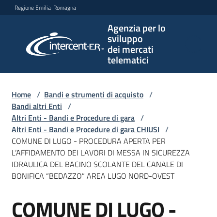
Vai al contenuto
Vai alla navigazione
Vai al footer
Regione Emilia-Romagna
Agenzia per lo
Agenzia
sviluppo
per lo
dei mercati
sviluppo
telematici
dei
mercati
telematici
Home
/
Bandi e strumenti di acquisto
/
Bandi altri Enti
/
Altri Enti - Bandi e Procedure di gara
/
Altri Enti - Bandi e Procedure di gara CHIUSI
/
L'Agenzia
COMUNE DI LUGO - PROCEDURA APERTA PER
L’AFFIDAMENTO DEI LAVORI DI MESSA IN SICUREZZA
IDRAULICA DEL BACINO SCOLANTE DEL CANALE DI
BONIFICA “BEDAZZO” AREA LUGO NORD-OVEST
Bandi
e
COMUNE DI LUGO -
strumenti
Salta al contenuto
di