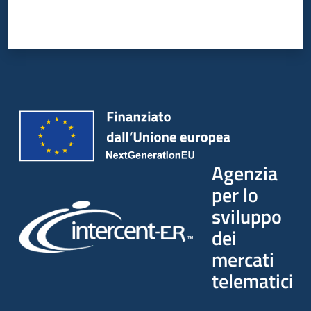
Agenzia
per lo
sviluppo
dei
mercati
telematici