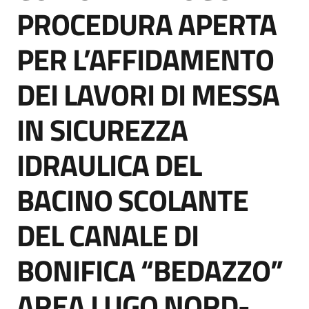
acquisto
PROCEDURA APERTA
PER L’AFFIDAMENTO
Supporto
DEI LAVORI DI MESSA
IN SICUREZZA
Piattaforme
telematiche
IDRAULICA DEL
BACINO SCOLANTE
DEL CANALE DI
English
BONIFICA “BEDAZZO”
site
AREA LUGO NORD-