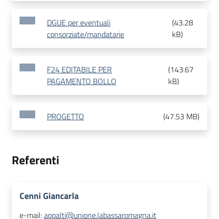
DGUE per eventuali
(
43.28
consorziate/mandatarie
kB
)
F24 EDITABILE PER
(
143.67
PAGAMENTO BOLLO
kB
)
PROGETTO
(
47.53 MB
)
Referenti
Cenni Giancarla
e-mail:
appalti@unione.labassaromagna.it