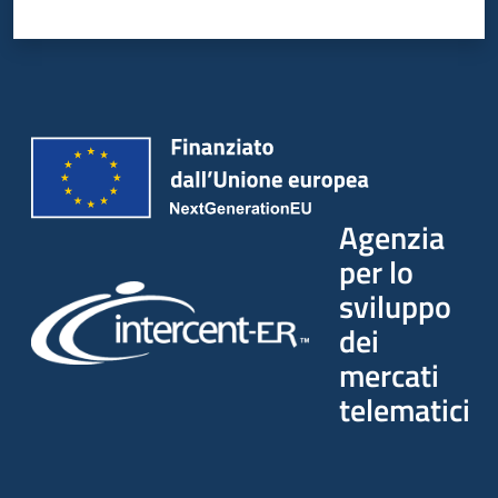
Agenzia
per lo
sviluppo
dei
mercati
telematici