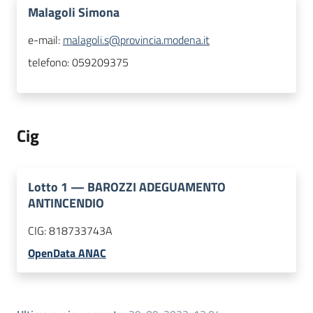
Malagoli Simona
e-mail:
malagoli.s@provincia.modena.it
telefono:
059209375
Cig
Lotto
1
—
BAROZZI ADEGUAMENTO
ANTINCENDIO
CIG:
818733743A
OpenData ANAC