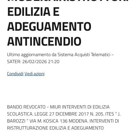
acquisto
EDILIZIA E
ADEGUAMENTO
Supporto
ANTINCENDIO
Piattaforme
Ultimo aggiornamento da Sistema Acquisti Telematici -
telematiche
SATER:
26/02/2026 21:20
Condividi
Vedi azioni
English
Dati del bando
BANDO REVOCATO - MIUR INTERVENTI DI EDILIZIA
site
SCOLASTICA. LEGGE 27 DICEMBRE 2017 N. 205. ITES “ J.
BAROZZI ” VIA M. KOSICA 136 MODENA. INTERVENTI DI
RISTRUTTURAZIONE EDILIZIA E ADEGUAMENTO