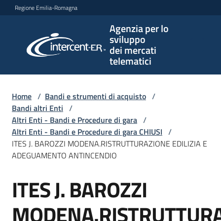
Vai al contenuto
Vai alla navigazione
Vai al footer
Regione Emilia-Romagna
Agenzia per lo
Agenzia
sviluppo
per lo
dei mercati
sviluppo
telematici
dei
mercati
telematici
Home
/
Bandi e strumenti di acquisto
/
Bandi altri Enti
/
Altri Enti - Bandi e Procedure di gara
/
Altri Enti - Bandi e Procedure di gara CHIUSI
/
L'Agenzia
ITES J. BAROZZI MODENA.RISTRUTTURAZIONE EDILIZIA E
ADEGUAMENTO ANTINCENDIO
ITES J. BAROZZI
Bandi
Salta al contenuto
e
strumenti
MODENA.RISTRUTTUR
di