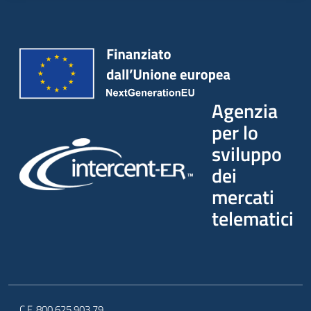
Agenzia
per lo
sviluppo
dei
mercati
telematici
C.F. 800.625.903.79