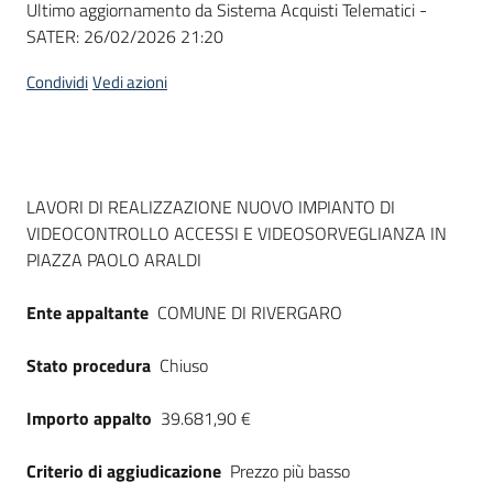
Ultimo aggiornamento da Sistema Acquisti Telematici -
acquisto
SATER:
26/02/2026 21:20
Condividi
Vedi azioni
Supporto
Piattaforme
Dati del bando
LAVORI DI REALIZZAZIONE NUOVO IMPIANTO DI
telematiche
VIDEOCONTROLLO ACCESSI E VIDEOSORVEGLIANZA IN
PIAZZA PAOLO ARALDI
Ente appaltante
COMUNE DI RIVERGARO
Stato procedura
Chiuso
English
site
Importo appalto
39.681,90 €
Criterio di aggiudicazione
Prezzo più basso