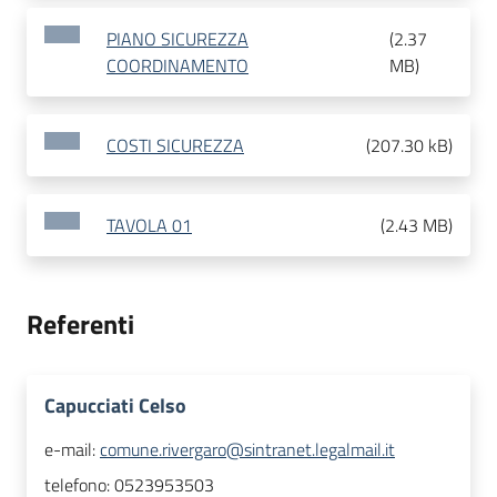
PIANO SICUREZZA
(
2.37
COORDINAMENTO
MB
)
COSTI SICUREZZA
(
207.30 kB
)
TAVOLA 01
(
2.43 MB
)
Referenti
Capucciati Celso
e-mail:
comune.rivergaro@sintranet.legalmail.it
telefono:
0523953503