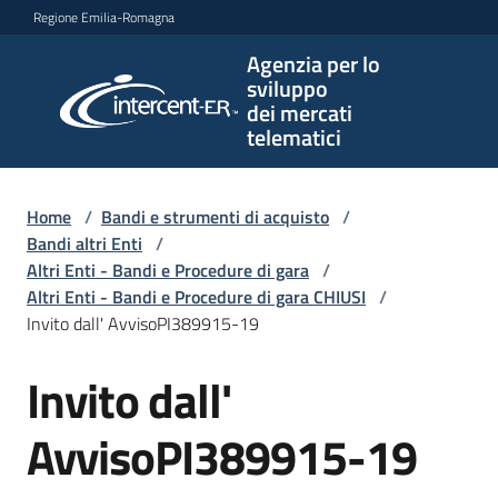
Vai al contenuto
Vai alla navigazione
Vai al footer
Regione Emilia-Romagna
Agenzia per lo
Agenzia
sviluppo
per lo
dei mercati
sviluppo
telematici
dei
mercati
telematici
Home
/
Bandi e strumenti di acquisto
/
Bandi altri Enti
/
Altri Enti - Bandi e Procedure di gara
/
Altri Enti - Bandi e Procedure di gara CHIUSI
/
L'Agenzia
Invito dall' AvvisoPI389915-19
Invito dall'
Salta al contenuto
Bandi
e
AvvisoPI389915-19
strumenti
di