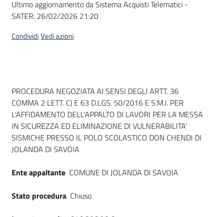
Ultimo aggiornamento da Sistema Acquisti Telematici -
acquisto
SATER:
26/02/2026 21:20
Condividi
Vedi azioni
Supporto
Piattaforme
Dati del bando
PROCEDURA NEGOZIATA AI SENSI DEGLI ARTT. 36
telematiche
COMMA 2 LETT. C) E 63 D.LGS. 50/2016 E S.M.I. PER
L'AFFIDAMENTO DELL'APPALTO DI LAVORI PER LA MESSA
IN SICUREZZA ED ELIMINAZIONE DI VULNERABILITA'
SISMICHE PRESSO IL POLO SCOLASTICO DON CHENDI DI
JOLANDA DI SAVOIA
English
Ente appaltante
COMUNE DI JOLANDA DI SAVOIA
site
Stato procedura
Chiuso