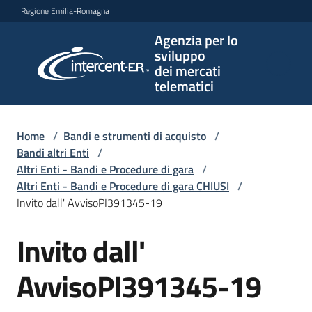
Vai al contenuto
Vai alla navigazione
Vai al footer
Regione Emilia-Romagna
Agenzia per lo
Agenzia
sviluppo
per lo
dei mercati
sviluppo
telematici
dei
mercati
telematici
Home
/
Bandi e strumenti di acquisto
/
Bandi altri Enti
/
Altri Enti - Bandi e Procedure di gara
/
Altri Enti - Bandi e Procedure di gara CHIUSI
/
L'Agenzia
Invito dall' AvvisoPI391345-19
Invito dall'
Salta al contenuto
Bandi
e
AvvisoPI391345-19
strumenti
di