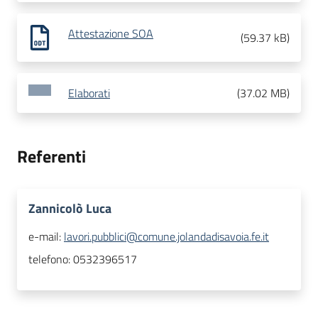
Attestazione SOA
(
59.37 kB
)
Elaborati
(
37.02 MB
)
Referenti
Zannicolò Luca
e-mail:
lavori.pubblici@comune.jolandadisavoia.fe.it
telefono:
0532396517