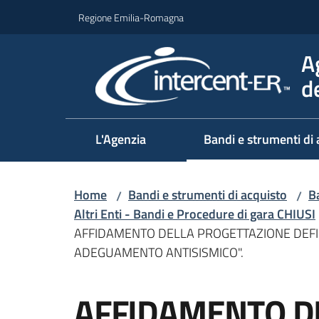
Vai al contenuto
Vai alla navigazione
Vai al footer
Regione Emilia-Romagna
A
d
L'Agenzia
Bandi e strumenti di 
Home
Bandi e strumenti di acquisto
Ba
/
/
Altri Enti - Bandi e Procedure di gara CHIUSI
AFFIDAMENTO DELLA PROGETTAZIONE DEFINI
ADEGUAMENTO ANTISISMICO".
Salta al contenuto
AFFIDAMENTO D