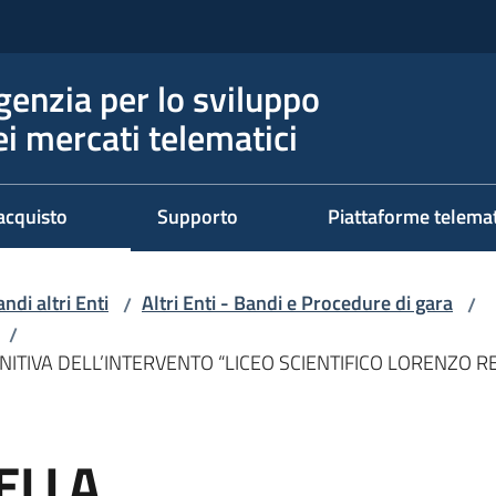
genzia per lo sviluppo
ei mercati telematici
acquisto
Supporto
Piattaforme telema
ndi altri Enti
Altri Enti - Bandi e Procedure di gara
/
/
/
TIVA DELL’INTERVENTO “LICEO SCIENTIFICO LORENZO RES
ELLA