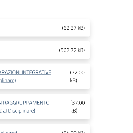
(
62.37 kB
)
(
562.72 kB
)
ARAZIONI INTEGRATIVE
(
72.00
plinare)
kB
)
 IN RAGGRUPPAMENTO
(
37.00
l Disciplinare)
kB
)
plinare)
(
84.00 kB
)