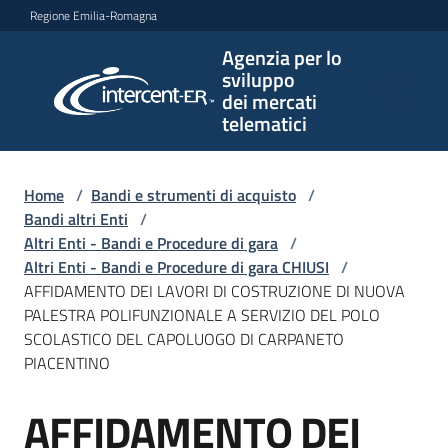
Vai al contenuto
Vai alla navigazione
Vai al footer
Regione Emilia-Romagna
Agenzia per lo
Agenzia
sviluppo
per lo
dei mercati
sviluppo
telematici
dei
mercati
telematici
Home
/
Bandi e strumenti di acquisto
/
Bandi altri Enti
/
Altri Enti - Bandi e Procedure di gara
/
Altri Enti - Bandi e Procedure di gara CHIUSI
/
L'Agenzia
AFFIDAMENTO DEI LAVORI DI COSTRUZIONE DI NUOVA
PALESTRA POLIFUNZIONALE A SERVIZIO DEL POLO
SCOLASTICO DEL CAPOLUOGO DI CARPANETO
PIACENTINO
Bandi
e
AFFIDAMENTO DEI
strumenti
Salta al contenuto
di