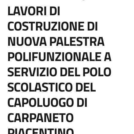
acquisto
LAVORI DI
COSTRUZIONE DI
Supporto
NUOVA PALESTRA
POLIFUNZIONALE A
Piattaforme
telematiche
SERVIZIO DEL POLO
SCOLASTICO DEL
CAPOLUOGO DI
English
CARPANETO
site
PIACENTINO