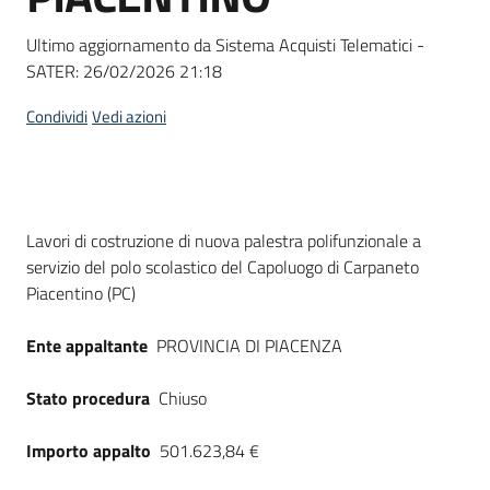
Seguici
su
Ultimo aggiornamento da Sistema Acquisti Telematici -
SATER:
26/02/2026 21:18
Condividi
Vedi azioni
Dati del bando
Lavori di costruzione di nuova palestra polifunzionale a
servizio del polo scolastico del Capoluogo di Carpaneto
Piacentino (PC)
Ente appaltante
PROVINCIA DI PIACENZA
Stato procedura
Chiuso
Importo appalto
501.623,84 €