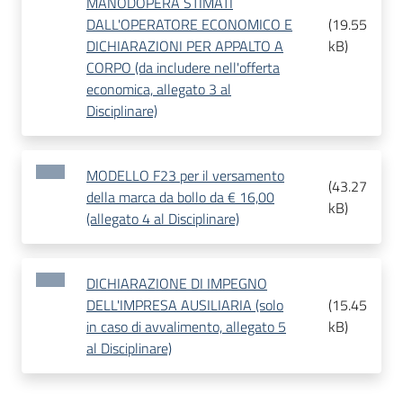
MANODOPERA STIMATI
DALL'OPERATORE ECONOMICO E
(
19.55
DICHIARAZIONI PER APPALTO A
kB
)
CORPO (da includere nell'offerta
economica, allegato 3 al
Disciplinare)
MODELLO F23 per il versamento
(
43.27
della marca da bollo da € 16,00
kB
)
(allegato 4 al Disciplinare)
DICHIARAZIONE DI IMPEGNO
DELL'IMPRESA AUSILIARIA (solo
(
15.45
in caso di avvalimento, allegato 5
kB
)
al Disciplinare)