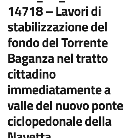
acquisto
14718 – Lavori di
stabilizzazione del
Supporto
fondo del Torrente
Baganza nel tratto
Piattaforme
telematiche
cittadino
immediatamente a
valle del nuovo ponte
English
ciclopedonale della
site
Navetta