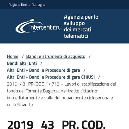
Vai al contenuto
Vai alla navigazione
Vai al footer
Regione Emilia-Romagna
Agenzia per lo
Agenzia
sviluppo
per lo
dei mercati
sviluppo
telematici
dei
mercati
telematici
Home
/
Bandi e strumenti di acquisto
/
Bandi altri Enti
/
Altri Enti - Bandi e Procedure di gara
/
Altri Enti - Bandi e Procedure di gara CHIUSI
/
L'Agenzia
2019_43_PR. COD. 14718 – Lavori di stabilizzazione del
fondo del Torrente Baganza nel tratto cittadino
immediatamente a valle del nuovo ponte ciclopedonale
della Navetta
Bandi
e
2019_43_PR. COD.
strumenti
Salta al contenuto
di