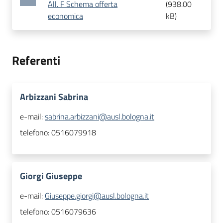
All. F Schema offerta
(
938.00
economica
kB
)
Referenti
Arbizzani Sabrina
e-mail:
sabrina.arbizzani@ausl.bologna.it
telefono:
0516079918
Giorgi Giuseppe
e-mail:
Giuseppe.giorgi@ausl.bologna.it
telefono:
0516079636