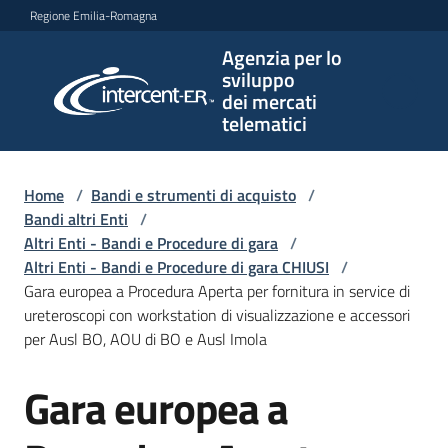
Vai al contenuto
Vai alla navigazione
Vai al footer
Regione Emilia-Romagna
Agenzia per lo
Agenzia
sviluppo
per lo
dei mercati
sviluppo
telematici
dei
mercati
telematici
Home
/
Bandi e strumenti di acquisto
/
Bandi altri Enti
/
Altri Enti - Bandi e Procedure di gara
/
Altri Enti - Bandi e Procedure di gara CHIUSI
/
L'Agenzia
Gara europea a Procedura Aperta per fornitura in service di
ureteroscopi con workstation di visualizzazione e accessori
per Ausl BO, AOU di BO e Ausl Imola
Bandi
Gara europea a
e
Salta al contenuto
strumenti
di