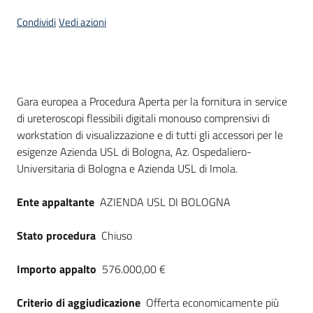
Seguici
Condividi
Vedi azioni
su
Dati del bando
Gara europea a Procedura Aperta per la fornitura in service
di ureteroscopi flessibili digitali monouso comprensivi di
workstation di visualizzazione e di tutti gli accessori per le
esigenze Azienda USL di Bologna, Az. Ospedaliero-
Universitaria di Bologna e Azienda USL di Imola.
Ente appaltante
AZIENDA USL DI BOLOGNA
Stato procedura
Chiuso
Importo appalto
576.000,00 €
Criterio di aggiudicazione
Offerta economicamente più