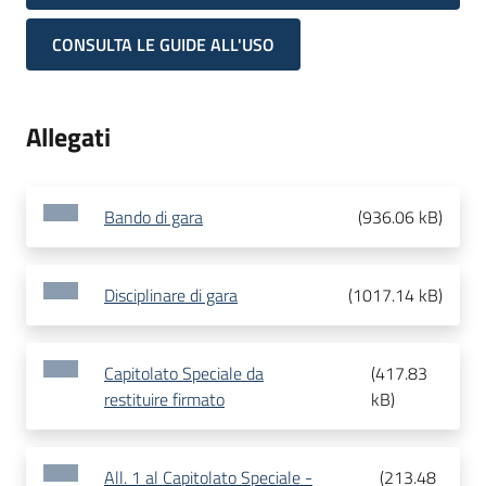
CONSULTA LE GUIDE ALL'USO
Allegati
Bando di gara
(
936.06 kB
)
Disciplinare di gara
(
1017.14 kB
)
Capitolato Speciale da
(
417.83
restituire firmato
kB
)
All. 1 al Capitolato Speciale -
(
213.48