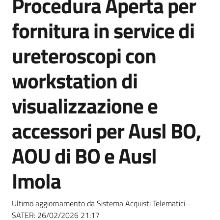
Procedura Aperta per
acquisto
fornitura in service di
Supporto
ureteroscopi con
workstation di
Piattaforme
visualizzazione e
telematiche
accessori per Ausl BO,
AOU di BO e Ausl
Imola
English
site
Ultimo aggiornamento da Sistema Acquisti Telematici -
SATER:
26/02/2026 21:17