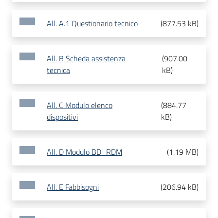
All. A.1 Questionario tecnico
(
877.53 kB
)
All. B Scheda assistenza
(
907.00
tecnica
kB
)
All. C Modulo elenco
(
884.77
dispositivi
kB
)
All. D Modulo BD_RDM
(
1.19 MB
)
All. E Fabbisogni
(
206.94 kB
)