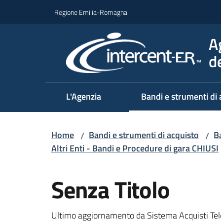
Vai al contenuto
Vai alla navigazione
Vai al footer
Regione Emilia-Romagna
A
d
L'Agenzia
Bandi e strumenti di 
Home
Bandi e strumenti di acquisto
Ba
/
/
Altri Enti - Bandi e Procedure di gara CHIUSI
Salta al contenuto
Senza Titolo
Ultimo aggiornamento da Sistema Acquisti Tel