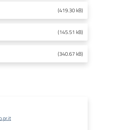
(
419.30 kB
)
(
145.51 kB
)
(
340.67 kB
)
.pr.it