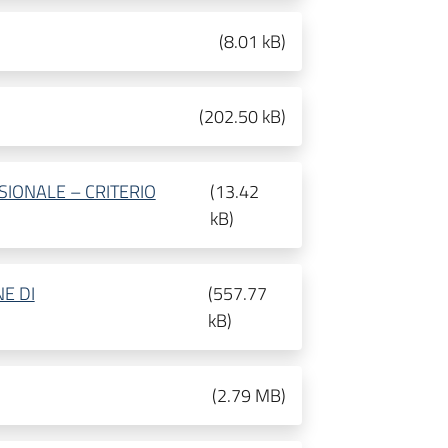
(
8.01 kB
)
(
202.50 kB
)
IONALE – CRITERIO
(
13.42
kB
)
E DI
(
557.77
kB
)
(
2.79 MB
)