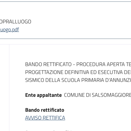
 SOPRALLUOGO
luogo.pdf
Dati del bando
BANDO RETTIFICATO - PROCEDURA APERTA T
PROGETTAZIONE DEFINITIVA ED ESECUTIVA D
SISMICO DELLA SCUOLA PRIMARIA D'ANNUNZ
Ente appaltante
COMUNE DI SALSOMAGGIOR
Bando rettificato
AVVISO RETTIFICA