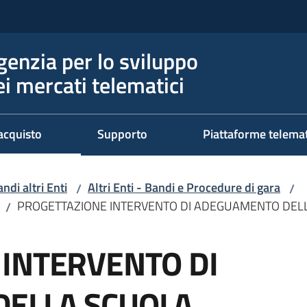
genzia per lo sviluppo
ei mercati telematici
acquisto
Supporto
Piattaforme telema
ndi altri Enti
Altri Enti - Bandi e Procedure di gara
/
/
PROGETTAZIONE INTERVENTO DI ADEGUAMENTO DELL
/
INTERVENTO DI
ELLA SCUOLA