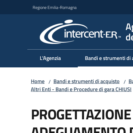
Vai al contenuto
Vai alla navigazione
Vai al footer
Regione Emilia-Romagna
A
d
L'Agenzia
Bandi e strumenti di 
Home
Bandi e strumenti di acquisto
Ba
/
/
Altri Enti - Bandi e Procedure di gara CHIUSI
Salta al contenuto
PROGETTAZIONE 
ADEGUAMENTO D