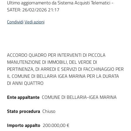
Ultimo aggiornamento da Sistema Acquisti Telematici -
acquisto
SATER:
26/02/2026 21:17
Condividi
Vedi azioni
Supporto
Piattaforme
Dati del bando
ACCORDO QUADRO PER INTERVENTI DI PICCOLA
telematiche
MANUTENZIONE DI IMMOBILI, DEL VERDE DI
PERTINENZA, DI ARREDI E SERVIZI DI FACCHINAGGIO PER
IL COMUNE DI BELLARIA IGEA MARINA PER LA DURATA
DI ANNI QUATTRO
Ente appaltante
COMUNE DI BELLARIA-IGEA MARINA
English
site
Stato procedura
Chiuso
Importo appalto
200.000,00 €