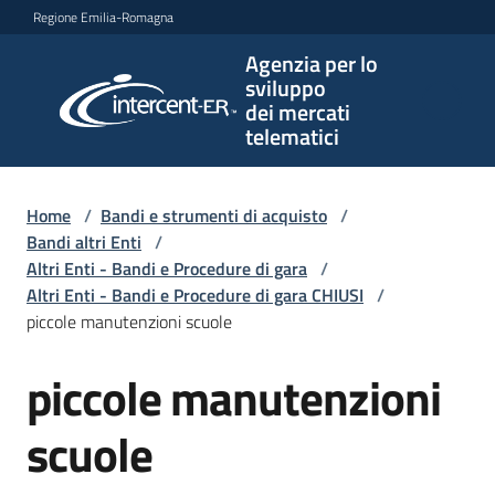
Vai al contenuto
Vai alla navigazione
Vai al footer
Regione Emilia-Romagna
Agenzia per lo
Agenzia
sviluppo
per lo
dei mercati
sviluppo
telematici
dei
mercati
telematici
Home
/
Bandi e strumenti di acquisto
/
Bandi altri Enti
/
Altri Enti - Bandi e Procedure di gara
/
Altri Enti - Bandi e Procedure di gara CHIUSI
/
L'Agenzia
piccole manutenzioni scuole
piccole manutenzioni
Salta al contenuto
Bandi
e
scuole
strumenti
di