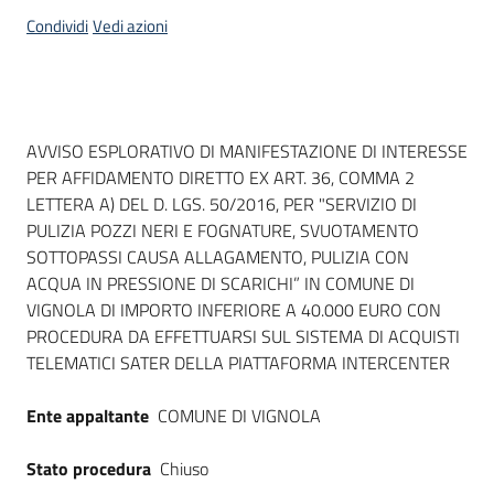
acquisto
Condividi
Vedi azioni
Supporto
Dati del bando
AVVISO ESPLORATIVO DI MANIFESTAZIONE DI INTERESSE
PER AFFIDAMENTO DIRETTO EX ART. 36, COMMA 2
Piattaforme
LETTERA A) DEL D. LGS. 50/2016, PER "SERVIZIO DI
telematiche
PULIZIA POZZI NERI E FOGNATURE, SVUOTAMENTO
SOTTOPASSI CAUSA ALLAGAMENTO, PULIZIA CON
ACQUA IN PRESSIONE DI SCARICHI” IN COMUNE DI
VIGNOLA DI IMPORTO INFERIORE A 40.000 EURO CON
PROCEDURA DA EFFETTUARSI SUL SISTEMA DI ACQUISTI
TELEMATICI SATER DELLA PIATTAFORMA INTERCENTER
English
site
Ente appaltante
COMUNE DI VIGNOLA
Stato procedura
Chiuso