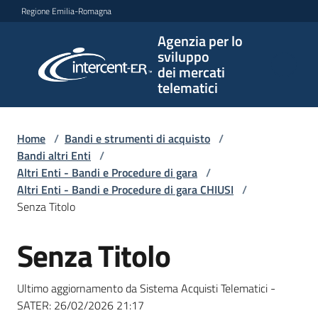
Vai al contenuto
Vai alla navigazione
Vai al footer
Regione Emilia-Romagna
Agenzia per lo
Agenzia
sviluppo
per lo
dei mercati
sviluppo
telematici
dei
mercati
telematici
Home
/
Bandi e strumenti di acquisto
/
Bandi altri Enti
/
Altri Enti - Bandi e Procedure di gara
/
Altri Enti - Bandi e Procedure di gara CHIUSI
/
L'Agenzia
Senza Titolo
Senza Titolo
Salta al contenuto
Bandi
e
Ultimo aggiornamento da Sistema Acquisti Telematici -
strumenti
SATER:
26/02/2026 21:17
di