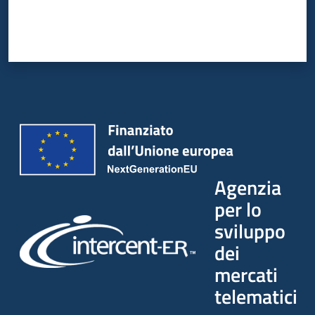
Agenzia
per lo
sviluppo
dei
mercati
telematici