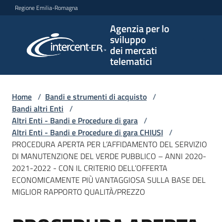
Vai al contenuto
Vai alla navigazione
Vai al footer
Regione Emilia-Romagna
Agenzia per lo
Agenzia
sviluppo
per lo
dei mercati
sviluppo
telematici
dei
mercati
telematici
Home
/
Bandi e strumenti di acquisto
/
Bandi altri Enti
/
Altri Enti - Bandi e Procedure di gara
/
Altri Enti - Bandi e Procedure di gara CHIUSI
/
L'Agenzia
PROCEDURA APERTA PER L’AFFIDAMENTO DEL SERVIZIO
DI MANUTENZIONE DEL VERDE PUBBLICO – ANNI 2020-
2021-2022 - CON IL CRITERIO DELL’OFFERTA
ECONOMICAMENTE PIÙ VANTAGGIOSA SULLA BASE DEL
Bandi
MIGLIOR RAPPORTO QUALITÀ/PREZZO
e
strumenti
di
Salta al contenuto