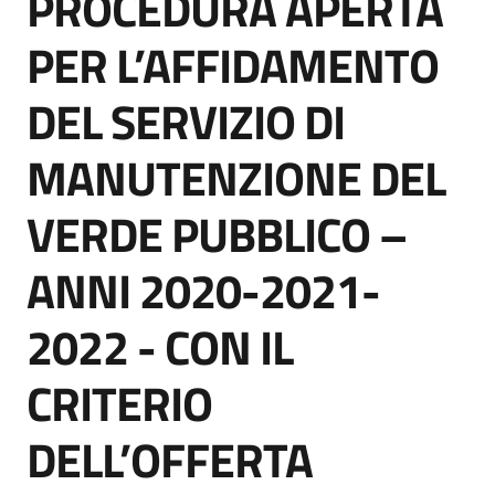
PROCEDURA APERTA
acquisto
PER L’AFFIDAMENTO
DEL SERVIZIO DI
Supporto
MANUTENZIONE DEL
Piattaforme
VERDE PUBBLICO –
telematiche
ANNI 2020-2021-
2022 - CON IL
CRITERIO
English
site
DELL’OFFERTA