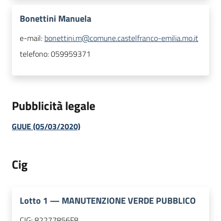
Bonettini Manuela
e-mail:
bonettini.m@comune.castelfranco-emilia.mo.it
telefono:
059959371
Pubblicità legale
GUUE (05/03/2020)
Cig
Lotto
1
—
MANUTENZIONE VERDE PUBBLICO
CIG:
82277856F8