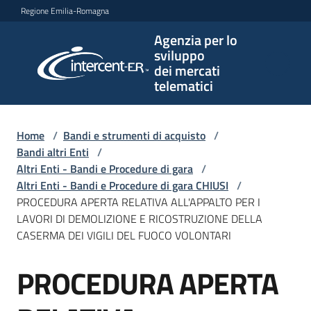
Vai al contenuto
Vai alla navigazione
Vai al footer
Regione Emilia-Romagna
Agenzia per lo
Agenzia
sviluppo
per lo
dei mercati
sviluppo
telematici
dei
mercati
telematici
Home
/
Bandi e strumenti di acquisto
/
Bandi altri Enti
/
Altri Enti - Bandi e Procedure di gara
/
Altri Enti - Bandi e Procedure di gara CHIUSI
/
L'Agenzia
PROCEDURA APERTA RELATIVA ALL'APPALTO PER I
LAVORI DI DEMOLIZIONE E RICOSTRUZIONE DELLA
CASERMA DEI VIGILI DEL FUOCO VOLONTARI
Bandi
PROCEDURA APERTA
e
Salta al contenuto
strumenti
di