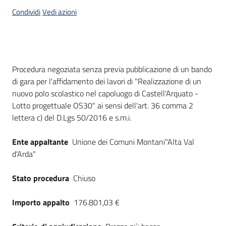
acquisto
Condividi
Vedi azioni
Supporto
Dati del bando
Procedura negoziata senza previa pubblicazione di un bando
di gara per l'affidamento dei lavori di "Realizzazione di un
Piattaforme
nuovo polo scolastico nel capoluogo di Castell'Arquato -
telematiche
Lotto progettuale OS30" ai sensi dell'art. 36 comma 2
lettera c) del D.Lgs 50/2016 e s.m.i.
Ente appaltante
Unione dei Comuni Montani"Alta Val
d'Arda"
English
Stato procedura
Chiuso
site
Importo appalto
176.801,03 €