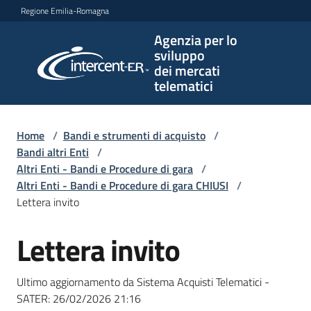
Vai al contenuto
Vai alla navigazione
Vai al footer
Regione Emilia-Romagna
Agenzia per lo
Agenzia
sviluppo
per lo
dei mercati
sviluppo
telematici
dei
mercati
telematici
Home
/
Bandi e strumenti di acquisto
/
Bandi altri Enti
/
Altri Enti - Bandi e Procedure di gara
/
Altri Enti - Bandi e Procedure di gara CHIUSI
/
L'Agenzia
Lettera invito
Lettera invito
Salta al contenuto
Bandi
e
Ultimo aggiornamento da Sistema Acquisti Telematici -
strumenti
SATER:
26/02/2026 21:16
di