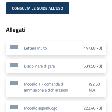
CONSULTA LE GUIDE ALL'USO
Allegati
Lettera Invito
(
447.88 kB
)
Disciplinare di gara
(
531.58 kB
)
Modello 1 - domanda di
(
92.50
ammissione e dichiarazioni
kB
)
Modello sopralluogo
(
222.40 kB
)