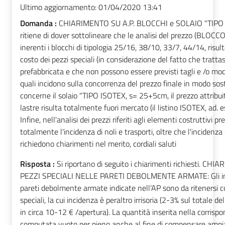
Ultimo aggiornamento:
01/04/2020 13:41
Domanda :
CHIARIMENTO SU A.P. BLOCCHI e SOLAIO "TIPO I
ritiene di dover sottolineare che le analisi del prezzo (BLO
inerenti i blocchi di tipologia 25/16, 38/10, 33/7, 44/14, risul
costo dei pezzi speciali (in considerazione del fatto che tratta
prefabbricata e che non possono essere previsti tagli e /o modif
quali incidono sulla concorrenza del prezzo finale in modo sost
concerne il solaio "TIPO ISOTEX, s= 25+5cm, il prezzo attribuit
lastre risulta totalmente fuori mercato (il listino ISOTEX, ad. 
Infine, nell'analisi dei prezzi riferiti agli elementi costruttivi 
totalmente l'incidenza di noli e trasporti, oltre che l'incidenza 
richiedono chiarimenti nel merito, cordiali saluti
Risposta :
Si riportano di seguito i chiarimenti richiesti. C
PEZZI SPECIALI NELLE PARETI DEBOLMENTE ARMATE: Gli impo
pareti debolmente armate indicate nell’AP sono da ritenersi c
speciali, la cui incidenza è peraltro irrisoria (2-3% sul totale del
in circa 10-12 € /apertura). La quantità inserita nella corris
computata vuoto per pieno anche al fine di compensare ampia