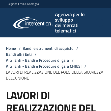
Vai al contenuto
Vai alla navigazione
Vai al footer
Regione Emilia-Romagna
Agenzia per lo
Agenzia
sviluppo
per lo
dei mercati
sviluppo
telematici
dei
mercati
telematici
Home
/
Bandi e strumenti di acquisto
/
Bandi altri Enti
/
Altri Enti - Bandi e Procedure di gara
/
Altri Enti - Bandi e Procedure di gara CHIUSI
/
L'Agenzia
LAVORI DI REALIZZAZIONE DEL POLO DELLA SICUREZZA
DELL'UNIONE
LAVORI DI
Bandi
Salta al contenuto
e
strumenti
REALIZZAZIONE DEL
di