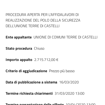
Dati del bando
PROCEDURA APERTA PER L'AFFIDALAVORI DI
REALIZZAZIONE DEL POLO DELLA SICUREZZA
DELL’UNIONE TERRE DI CASTELLI
Ente appaltante
UNIONE DI COMUNI TERRE DI CASTELLI
Stato procedura
Chiuso
Importo appalto
2.715.712,00 €
Criterio di aggiudicazione
Prezzo più basso
Data di pubblicazione a sistema
16/03/2020
Termine richiesta chiarimenti
31/03/2020 13:00
Termine presentazione delle offerte
10/04/2020 13:00