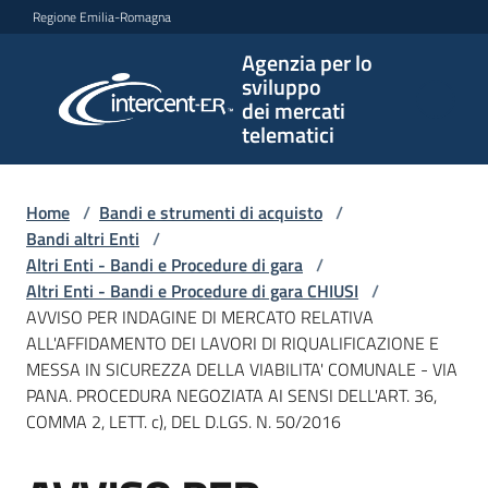
Vai al contenuto
Vai alla navigazione
Vai al footer
Regione Emilia-Romagna
Agenzia per lo
Agenzia
sviluppo
per lo
dei mercati
sviluppo
telematici
dei
mercati
telematici
Home
/
Bandi e strumenti di acquisto
/
Bandi altri Enti
/
Altri Enti - Bandi e Procedure di gara
/
Altri Enti - Bandi e Procedure di gara CHIUSI
/
L'Agenzia
AVVISO PER INDAGINE DI MERCATO RELATIVA
ALL'AFFIDAMENTO DEI LAVORI DI RIQUALIFICAZIONE E
MESSA IN SICUREZZA DELLA VIABILITA' COMUNALE - VIA
PANA. PROCEDURA NEGOZIATA AI SENSI DELL'ART. 36,
Bandi
COMMA 2, LETT. c), DEL D.LGS. N. 50/2016
e
strumenti
di
Salta al contenuto