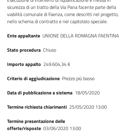
Dati del bando
Esecuzione di interventi di riqualificazione e messa in
sicurezza di un tratto della Via Pana facente parte della
viabilità comunale di Faenza, come descritti nel progetto,
nello schema di contratto e nel capitolato speciale.
Ente appaltante
UNIONE DELLA ROMAGNA FAENTINA
Stato procedura
Chiuso
Importo appalto
249.604,34 €
Criterio di aggiudicazione
Prezzo più basso
Data di pubblicazione a sistema
18/05/2020
Termine richiesta chiarimenti
25/05/2020 13:00
Termine presentazione delle
offerte/risposte
03/06/2020 13:00