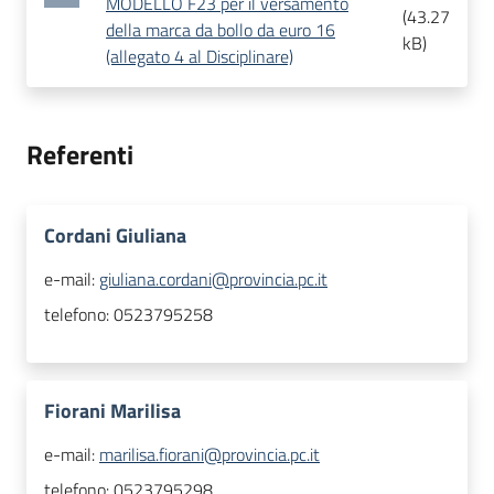
MODELLO F23 per il versamento
(
43.27
della marca da bollo da euro 16
kB
)
(allegato 4 al Disciplinare)
Referenti
Cordani Giuliana
e-mail:
giuliana.cordani@provincia.pc.it
telefono:
0523795258
Fiorani Marilisa
e-mail:
marilisa.fiorani@provincia.pc.it
telefono:
0523795298