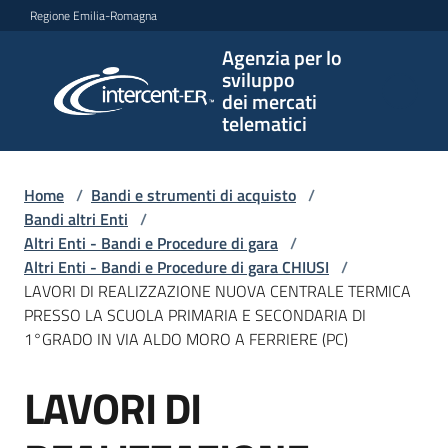
Vai al contenuto
Vai alla navigazione
Vai al footer
Regione Emilia-Romagna
Agenzia per lo
Agenzia
sviluppo
per lo
dei mercati
sviluppo
telematici
dei
mercati
telematici
Home
/
Bandi e strumenti di acquisto
/
Bandi altri Enti
/
Altri Enti - Bandi e Procedure di gara
/
Altri Enti - Bandi e Procedure di gara CHIUSI
/
L'Agenzia
LAVORI DI REALIZZAZIONE NUOVA CENTRALE TERMICA
PRESSO LA SCUOLA PRIMARIA E SECONDARIA DI
1°GRADO IN VIA ALDO MORO A FERRIERE (PC)
Bandi
LAVORI DI
e
Salta al contenuto
strumenti
di