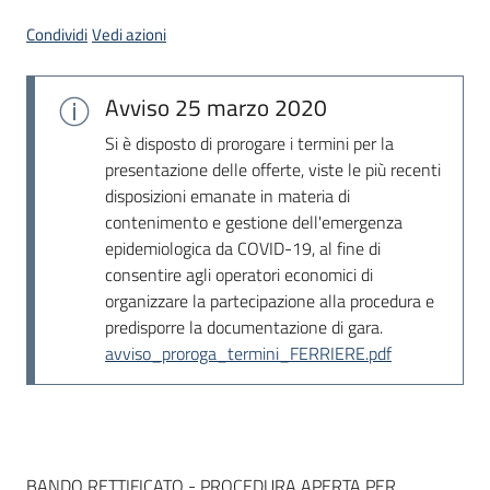
Seguici
Condividi
Vedi azioni
su
Avviso
25 marzo 2020
Si è disposto di prorogare i termini per la
presentazione delle offerte, viste le più recenti
disposizioni emanate in materia di
contenimento e gestione dell'emergenza
epidemiologica da COVID-19, al fine di
consentire agli operatori economici di
organizzare la partecipazione alla procedura e
predisporre la documentazione di gara.
avviso_proroga_termini_FERRIERE.pdf
Dati del bando
BANDO RETTIFICATO - PROCEDURA APERTA PER