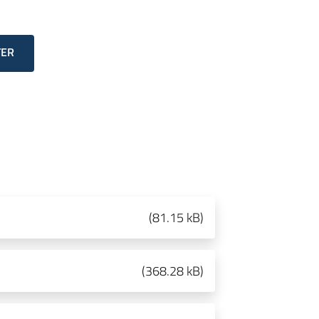
TER
(
81.15 kB
)
(
368.28 kB
)