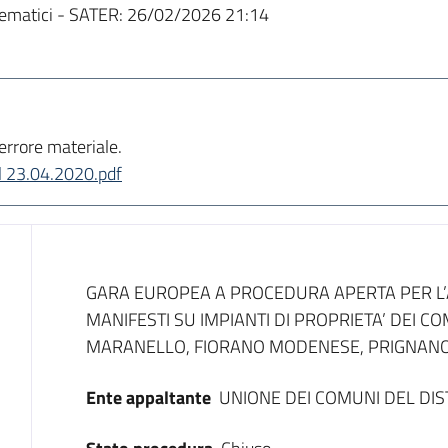
ematici - SATER:
26/02/2026 21:14
 errore materiale.
l 23.04.2020.pdf
Dati del bando
GARA EUROPEA A PROCEDURA APERTA PER L’A
MANIFESTI SU IMPIANTI DI PROPRIETA’ DEI C
MARANELLO, FIORANO MODENESE, PRIGNANO 
Ente appaltante
UNIONE DEI COMUNI DEL DI