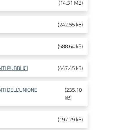
(
14.31 MB
)
(
242.55 kB
)
(
588.64 kB
)
I PUBBLICI
(
447.45 kB
)
TI DELL'UNIONE
(
235.10
kB
)
(
197.29 kB
)