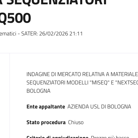
EQ500
ematici - SATER:
26/02/2026 21:11
Dati del bando
INDAGINE DI MERCATO RELATIVA A MATERIAL
SEQUENZIATORI MODELLI "MISEQ" E "NEXTSEQ5
BOLOGNA
Ente appaltante
AZIENDA USL DI BOLOGNA
Stato procedura
Chiuso
Criterio di aggiudicazione
Prezzo più basso