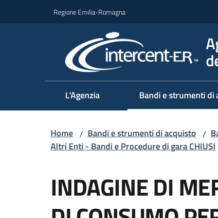
Vai al contenuto
Vai alla navigazione
Vai al footer
Regione Emilia-Romagna
A
d
L'Agenzia
Bandi e strumenti di 
Home
Bandi e strumenti di acquisto
Ba
/
/
Altri Enti - Bandi e Procedure di gara CHIUSI
Salta al contenuto
INDAGINE DI ME
DI CONSUMO PE