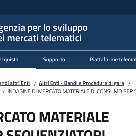
genzia per lo sviluppo
ei mercati telematici
acquisto
Supporto
Piattaforme telema
ndi altri Enti
Altri Enti - Bandi e Procedure di gara
/
/
INDAGINE DI MERCATO MATERIALE DI CONSUMO PER 
/
RCATO MATERIALE
R SEQUENZIATORI