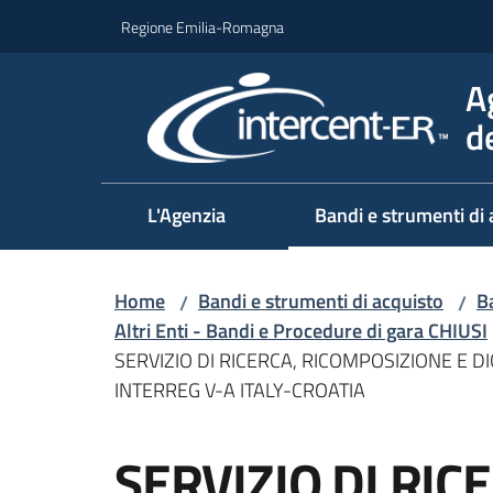
Vai al contenuto
Vai alla navigazione
Vai al footer
Regione Emilia-Romagna
A
d
L'Agenzia
Bandi e strumenti di 
Home
Bandi e strumenti di acquisto
Ba
/
/
Altri Enti - Bandi e Procedure di gara CHIUSI
SERVIZIO DI RICERCA, RICOMPOSIZIONE E D
INTERREG V-A ITALY-CROATIA
Salta al contenuto
SERVIZIO DI RIC