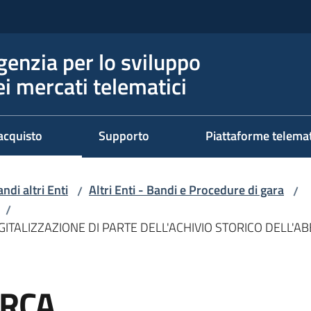
genzia per lo sviluppo
ei mercati telematici
acquisto
Supporto
Piattaforme telema
ndi altri Enti
Altri Enti - Bandi e Procedure di gara
/
/
/
IGITALIZZAZIONE DI PARTE DELL'ACHIVIO STORICO DELL'
ERCA,