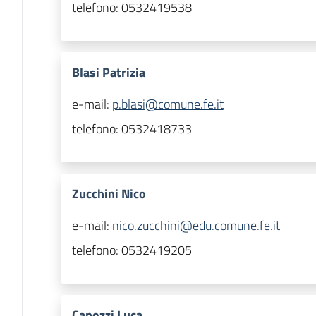
telefono:
0532419538
Blasi Patrizia
e-mail:
p.blasi@comune.fe.it
telefono:
0532418733
Zucchini Nico
e-mail:
nico.zucchini@edu.comune.fe.it
telefono:
0532419205
Capozzi Luca