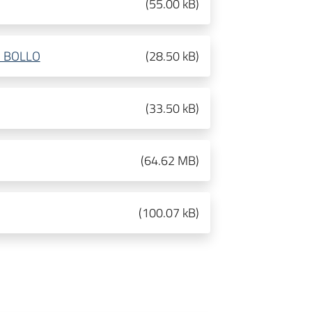
(
55.00 kB
)
I BOLLO
(
28.50 kB
)
(
33.50 kB
)
(
64.62 MB
)
(
100.07 kB
)