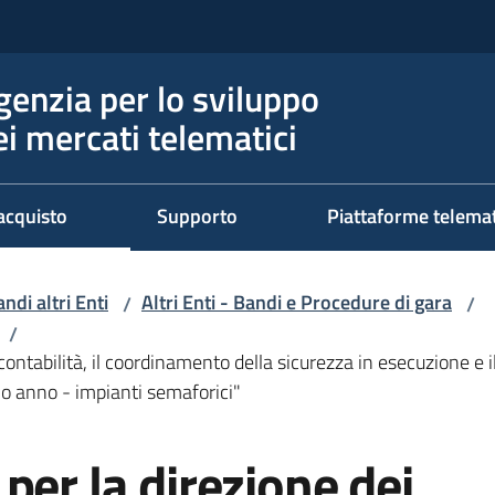
genzia per lo sviluppo
ei mercati telematici
acquisto
Supporto
Piattaforme telema
ndi altri Enti
Altri Enti - Bandi e Procedure di gara
/
/
/
 contabilità, il coordinamento della sicurezza in esecuzione e i
imo anno - impianti semaforici"
per la direzione dei