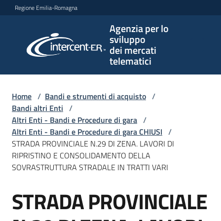
Vai al contenuto
Vai alla navigazione
Vai al footer
Regione Emilia-Romagna
Agenzia per lo
Agenzia
sviluppo
per lo
dei mercati
sviluppo
telematici
dei
mercati
telematici
Home
/
Bandi e strumenti di acquisto
/
Bandi altri Enti
/
Altri Enti - Bandi e Procedure di gara
/
Altri Enti - Bandi e Procedure di gara CHIUSI
/
L'Agenzia
STRADA PROVINCIALE N.29 DI ZENA. LAVORI DI
RIPRISTINO E CONSOLIDAMENTO DELLA
SOVRASTRUTTURA STRADALE IN TRATTI VARI
Bandi
STRADA PROVINCIALE
e
Salta al contenuto
strumenti
di