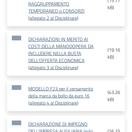
(
15.77
RAGGRUPPAMENTO
kB
)
TEMPORANEO o CONSORZI
(allegato 2 al Disciplinare)
DICHIARAZIONI IN MERITO AI
COSTI DELLA MANODOPERA DA
(
19.16
INCLUDERE NELLA BUSTA
kB
)
DELL'OFFERTA ECONOMICA
(allegato 3 al Disciplinare)
MODELLO F23 per il versamento
(
43.26
della marca da bollo da euro 16
kB
)
(allegato 4 al Disciplinare)
DICHIARAZIONE DI IMPEGNO
DELL'IMPRESA AUSILIARIA (solo
(
16.15