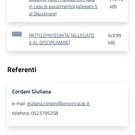
in caso di avvalimento) (allegato 5
kB
)
al Discplinare)
PATTO D'INTEGRITA' (ALLEGATO
(
43.99
6 AL DISCIPLINARE)
kB
)
Referenti
Cordani Giuliana
e-mail:
giuliana.cordani@provincia.pc.it
telefono:
0523795258