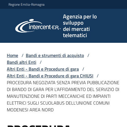
Vai al contenuto
Vai alla navigazione
Vai al footer
Regione Emilia-Romagna
Agenzia per lo
Agenzia
sviluppo
per lo
dei mercati
sviluppo
telematici
dei
mercati
telematici
Home
/
Bandi e strumenti di acquisto
/
Bandi altri Enti
/
Altri Enti - Bandi e Procedure di gara
/
Altri Enti - Bandi e Procedure di gara CHIUSI
/
L'Agenzia
PROCEDURA NEGOZIATA SENZA PREVIA PUBBLICAZIONE
DI BANDO DI GARA PER L’AFFIDAMENTO DEL SERVIZIO DI
MANUTENZIONE DI PARTI MECCANICHE ED IMPIANTI
ELETTRICI SUGLI SCUOLABUS DELL’UNIONE COMUNI
Bandi
MODENESI AREA NORD
e
strumenti
di
Salta al contenuto