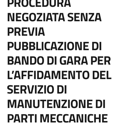
PROCEDURA
acquisto
NEGOZIATA SENZA
PREVIA
Supporto
PUBBLICAZIONE DI
Piattaforme
BANDO DI GARA PER
telematiche
L’AFFIDAMENTO DEL
SERVIZIO DI
MANUTENZIONE DI
English
site
PARTI MECCANICHE