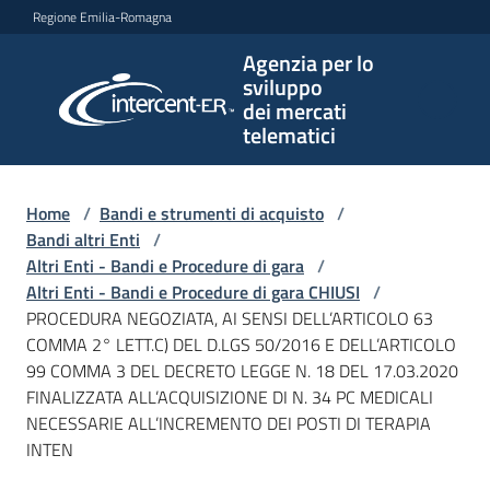
Vai al contenuto
Vai alla navigazione
Vai al footer
Regione Emilia-Romagna
Agenzia per lo
Agenzia
sviluppo
per lo
dei mercati
sviluppo
telematici
dei
mercati
telematici
Home
/
Bandi e strumenti di acquisto
/
Bandi altri Enti
/
Altri Enti - Bandi e Procedure di gara
/
Altri Enti - Bandi e Procedure di gara CHIUSI
/
L'Agenzia
PROCEDURA NEGOZIATA, AI SENSI DELL’ARTICOLO 63
COMMA 2° LETT.C) DEL D.LGS 50/2016 E DELL’ARTICOLO
99 COMMA 3 DEL DECRETO LEGGE N. 18 DEL 17.03.2020
FINALIZZATA ALL’ACQUISIZIONE DI N. 34 PC MEDICALI
Bandi
NECESSARIE ALL’INCREMENTO DEI POSTI DI TERAPIA
e
INTEN
strumenti
di