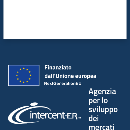
Agenzia
per lo
sviluppo
dei
mercati