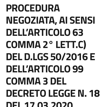
PROCEDURA
acquisto
Salta al contenuto
NEGOZIATA, AI SENSI
Supporto
DELL’ARTICOLO 63
COMMA 2° LETT.C)
Piattaforme
telematiche
DEL D.LGS 50/2016 E
DELL’ARTICOLO 99
COMMA 3 DEL
English
DECRETO LEGGE N. 18
site
DEL 17.03.2020