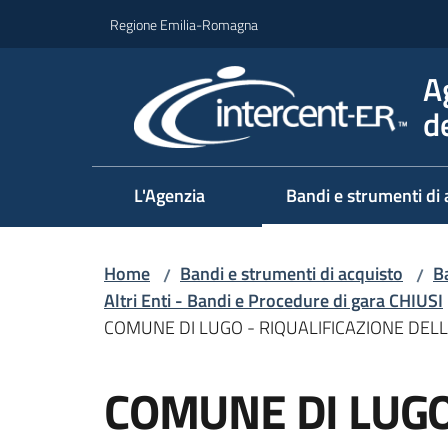
Vai al contenuto
Vai alla navigazione
Vai al footer
Regione Emilia-Romagna
A
d
L'Agenzia
Bandi e strumenti di 
Home
Bandi e strumenti di acquisto
Ba
/
/
Altri Enti - Bandi e Procedure di gara CHIUSI
COMUNE DI LUGO - RIQUALIFICAZIONE DEL
Salta al contenuto
COMUNE DI LUGO