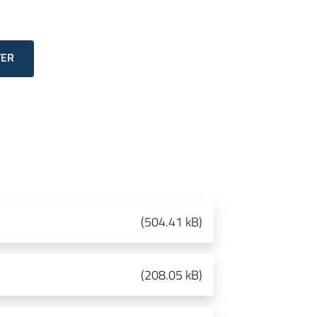
TER
(
504.41 kB
)
(
208.05 kB
)