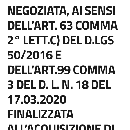
acquisto
NEGOZIATA, AI SENSI
DELL’ART. 63 COMMA
Supporto
2° LETT.C) DEL D.LGS
50/2016 E
Piattaforme
telematiche
DELL’ART.99 COMMA
3 DEL D. L. N. 18 DEL
17.03.2020
English
FINALIZZATA
site
ALL’ACQUISIZIONE DI