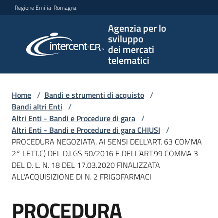
Vai al contenuto
Vai alla navigazione
Vai al footer
Regione Emilia-Romagna
Agenzia per lo
Agenzia
sviluppo
per lo
dei mercati
sviluppo
telematici
dei
mercati
telematici
Home
/
Bandi e strumenti di acquisto
/
Bandi altri Enti
/
Altri Enti - Bandi e Procedure di gara
/
Altri Enti - Bandi e Procedure di gara CHIUSI
/
L'Agenzia
PROCEDURA NEGOZIATA, AI SENSI DELL’ART. 63 COMMA
2° LETT.C) DEL D.LGS 50/2016 E DELL’ART.99 COMMA 3
DEL D. L. N. 18 DEL 17.03.2020 FINALIZZATA
ALL’ACQUISIZIONE DI N. 2 FRIGOFARMACI
Bandi
e
PROCEDURA
strumenti
Salta al contenuto
di