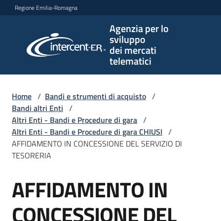
Vai al contenuto
Vai alla navigazione
Vai al footer
Regione Emilia-Romagna
Agenzia per lo
Agenzia
sviluppo
per lo
dei mercati
sviluppo
telematici
dei
mercati
telematici
Home
/
Bandi e strumenti di acquisto
/
Bandi altri Enti
/
Altri Enti - Bandi e Procedure di gara
/
Altri Enti - Bandi e Procedure di gara CHIUSI
/
L'Agenzia
AFFIDAMENTO IN CONCESSIONE DEL SERVIZIO DI
TESORERIA
AFFIDAMENTO IN
Bandi
Salta al contenuto
e
strumenti
CONCESSIONE DEL
di