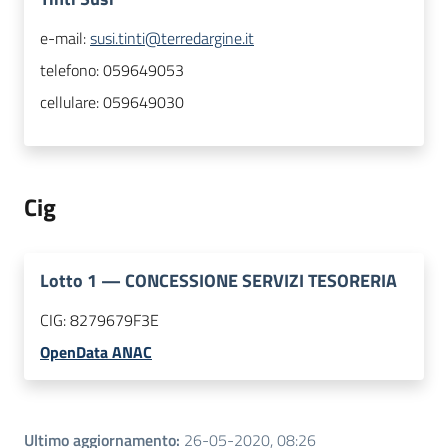
e-mail:
susi.tinti@terredargine.it
telefono:
059649053
cellulare:
059649030
Cig
Lotto
1
—
CONCESSIONE SERVIZI TESORERIA
CIG:
8279679F3E
OpenData ANAC
Ultimo aggiornamento
:
26-05-2020, 08:26