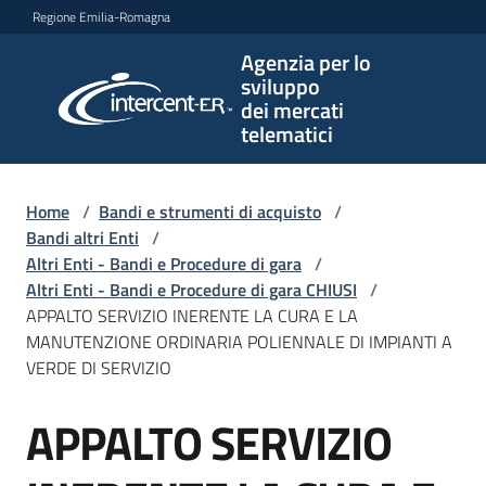
Vai al contenuto
Vai alla navigazione
Vai al footer
Regione Emilia-Romagna
Agenzia per lo
Agenzia
sviluppo
per lo
dei mercati
sviluppo
telematici
dei
mercati
telematici
Home
/
Bandi e strumenti di acquisto
/
Bandi altri Enti
/
Altri Enti - Bandi e Procedure di gara
/
Altri Enti - Bandi e Procedure di gara CHIUSI
/
L'Agenzia
APPALTO SERVIZIO INERENTE LA CURA E LA
MANUTENZIONE ORDINARIA POLIENNALE DI IMPIANTI A
VERDE DI SERVIZIO
Bandi
APPALTO SERVIZIO
e
Salta al contenuto
strumenti
di