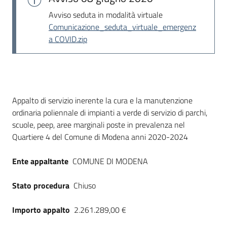
Seguici
Avviso seduta in modalità virtuale
su
Comunicazione_seduta_virtuale_emergenz
a COVID.zip
Dati del bando
Appalto di servizio inerente la cura e la manutenzione
ordinaria poliennale di impianti a verde di servizio di parchi,
scuole, peep, aree marginali poste in prevalenza nel
Quartiere 4 del Comune di Modena anni 2020-2024
Ente appaltante
COMUNE DI MODENA
Stato procedura
Chiuso
Importo appalto
2.261.289,00 €