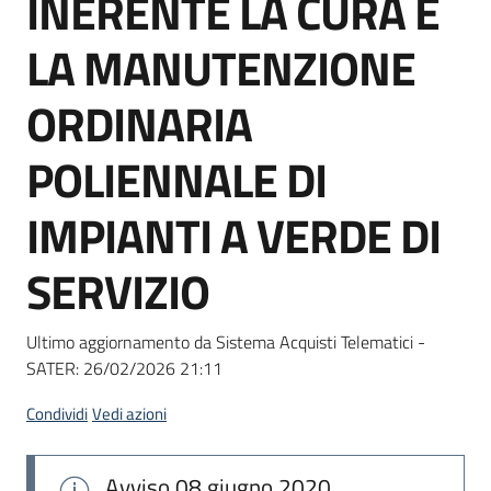
INERENTE LA CURA E
acquisto
LA MANUTENZIONE
Supporto
ORDINARIA
POLIENNALE DI
Piattaforme
IMPIANTI A VERDE DI
telematiche
SERVIZIO
Ultimo aggiornamento da Sistema Acquisti Telematici -
SATER:
26/02/2026 21:11
English
site
Condividi
Vedi azioni
Avviso
08 giugno 2020