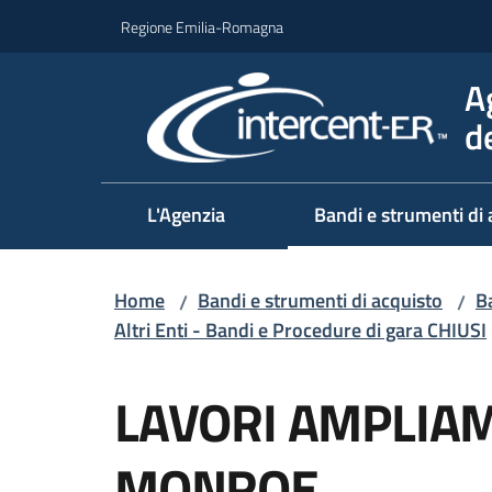
Vai al contenuto
Vai alla navigazione
Vai al footer
Regione Emilia-Romagna
A
d
L'Agenzia
Bandi e strumenti di 
Home
Bandi e strumenti di acquisto
Ba
/
/
Altri Enti - Bandi e Procedure di gara CHIUSI
Salta al contenuto
LAVORI AMPLIA
MONROE