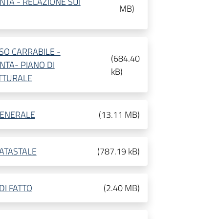
NTA - RELAZIONE SUI
MB
)
SO CARRABILE -
(
684.40
NTA- PIANO DI
kB
)
TTURALE
GENERALE
(
13.11 MB
)
ATASTALE
(
787.19 kB
)
DI FATTO
(
2.40 MB
)