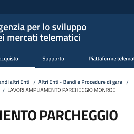
genzia per lo sviluppo
ei mercati telematici
acquisto
Supporto
Piattaforme telema
ndi altri Enti
Altri Enti - Bandi e Procedure di gara
/
/
LAVORI AMPLIAMENTO PARCHEGGIO MONROE
/
MENTO PARCHEGGIO