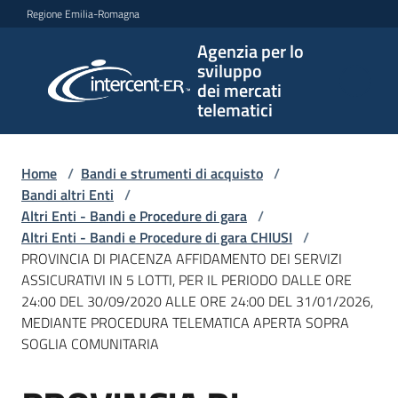
Vai al contenuto
Vai alla navigazione
Vai al footer
Regione Emilia-Romagna
Agenzia per lo
Agenzia
sviluppo
per lo
dei mercati
sviluppo
telematici
dei
mercati
telematici
Home
/
Bandi e strumenti di acquisto
/
Bandi altri Enti
/
Altri Enti - Bandi e Procedure di gara
/
Altri Enti - Bandi e Procedure di gara CHIUSI
/
L'Agenzia
PROVINCIA DI PIACENZA AFFIDAMENTO DEI SERVIZI
ASSICURATIVI IN 5 LOTTI, PER IL PERIODO DALLE ORE
24:00 DEL 30/09/2020 ALLE ORE 24:00 DEL 31/01/2026,
MEDIANTE PROCEDURA TELEMATICA APERTA SOPRA
Bandi
SOGLIA COMUNITARIA
e
strumenti
di
Salta al contenuto