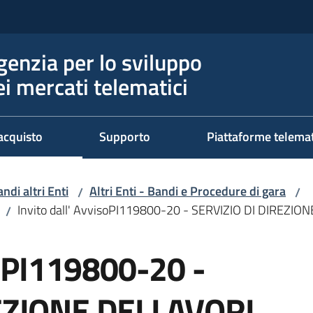
genzia per lo sviluppo
ei mercati telematici
acquisto
Supporto
Piattaforme telema
ndi altri Enti
Altri Enti - Bandi e Procedure di gara
/
/
Invito dall' AvvisoPI119800-20 - SERVIZIO DI DIREZIO
/
soPI119800-20 -
EZIONE DEI LAVORI