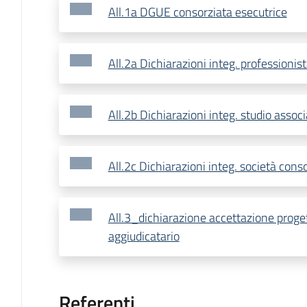
All.1a DGUE consorziata esecutrice
All.2a Dichiarazioni integ. professionis
All.2b Dichiarazioni integ. studio assoc
All.2c Dichiarazioni integ. società cons
All.3_dichiarazione accettazione progett
aggiudicatario
Referenti