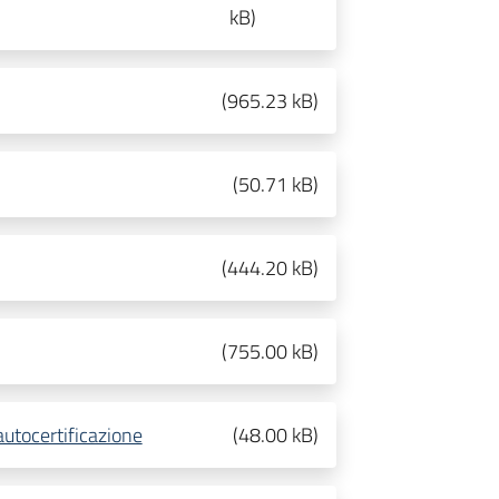
kB
)
(
965.23 kB
)
(
50.71 kB
)
(
444.20 kB
)
(
755.00 kB
)
tocertificazione
(
48.00 kB
)