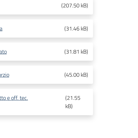
(
207.50 kB
)
ta
(
31.46 kB
)
iato
(
31.81 kB
)
orzio
(
45.00 kB
)
o e off. tec.
(
21.55
kB
)