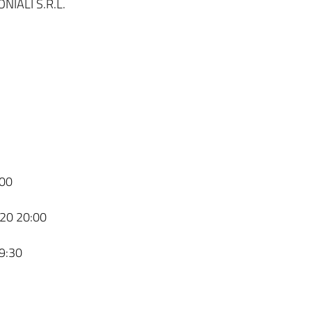
IALI S.R.L.
00
20 20:00
9:30