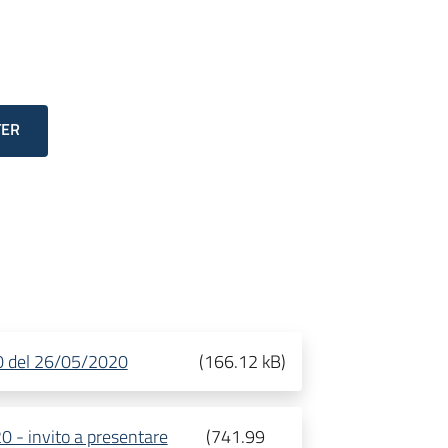
TER
60 del 26/05/2020
(
166.12 kB
)
 - invito a presentare
(
741.99