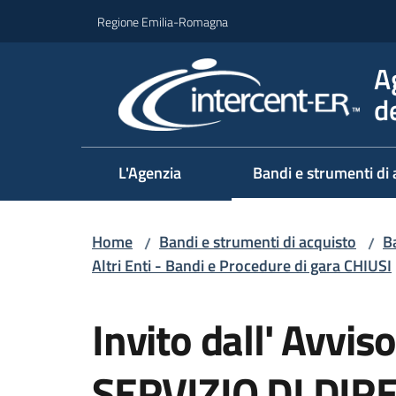
Vai al contenuto
Vai alla navigazione
Vai al footer
Regione Emilia-Romagna
A
d
L'Agenzia
Bandi e strumenti di 
Home
Bandi e strumenti di acquisto
Ba
/
/
Altri Enti - Bandi e Procedure di gara CHIUSI
Salta al contenuto
Invito dall' Avvi
SERVIZIO DI DIR