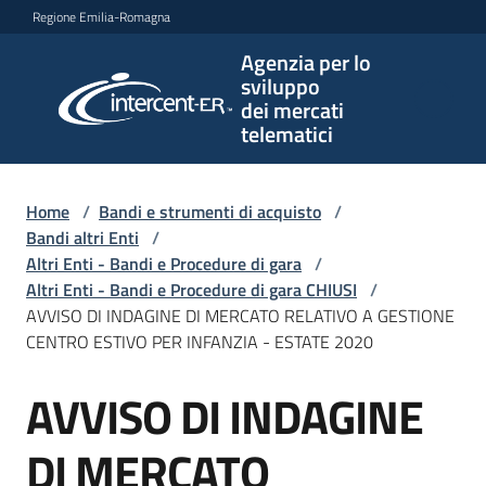
Vai al contenuto
Vai alla navigazione
Vai al footer
Regione Emilia-Romagna
Agenzia per lo
Agenzia
sviluppo
per lo
dei mercati
sviluppo
telematici
dei
mercati
telematici
Home
/
Bandi e strumenti di acquisto
/
Bandi altri Enti
/
Altri Enti - Bandi e Procedure di gara
/
Altri Enti - Bandi e Procedure di gara CHIUSI
/
L'Agenzia
AVVISO DI INDAGINE DI MERCATO RELATIVO A GESTIONE
CENTRO ESTIVO PER INFANZIA - ESTATE 2020
AVVISO DI INDAGINE
Bandi
Salta al contenuto
e
strumenti
DI MERCATO
di