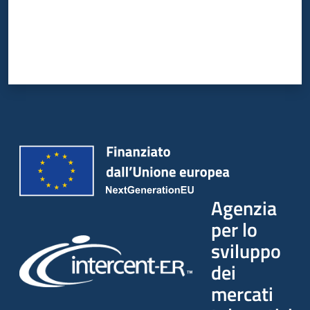
Agenzia
per lo
sviluppo
dei
mercati