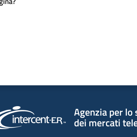
gina?
a da 1 a 5 stelle
Agenzia per lo 
dei mercati tel