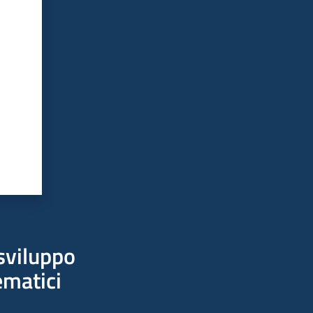
sviluppo
ematici