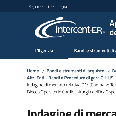
Vai al contenuto
Vai alla navigazione
Vai al footer
Regione Emilia-Romagna
A
d
L'Agenzia
Bandi e strumenti di 
Home
Bandi e strumenti di acquisto
Ba
/
/
Altri Enti - Bandi e Procedure di gara CHIUSI
Indagine di mercato relativa DM (Campane Teru
Blocco Operatorio Cardiochirurgia dell'Az.Osped
Salta al contenuto
Indagine di merca