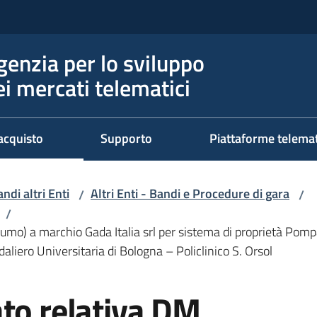
genzia per lo sviluppo
ei mercati telematici
acquisto
Supporto
Piattaforme telema
ndi altri Enti
Altri Enti - Bandi e Procedure di gara
/
/
/
mo) a marchio Gada Italia srl per sistema di proprietà Pomp
aliero Universitaria di Bologna – Policlinico S. Orsol
to relativa DM