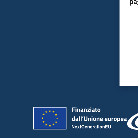
pa
Valut