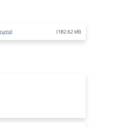
erumo)
(
182.62 kB
)