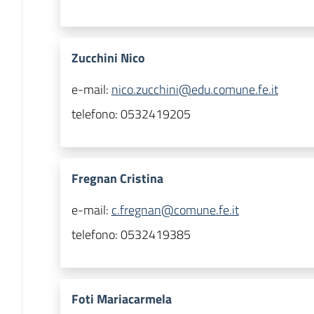
Zucchini Nico
e-mail:
nico.zucchini@edu.comune.fe.it
telefono:
0532419205
Fregnan Cristina
e-mail:
c.fregnan@comune.fe.it
telefono:
0532419385
Foti Mariacarmela