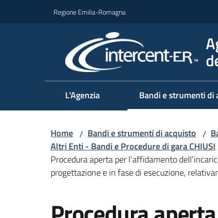
Vai al contenuto
Vai alla navigazione
Vai al footer
Regione Emilia-Romagna
A
d
L'Agenzia
Bandi e strumenti di 
Home
Bandi e strumenti di acquisto
Ba
/
/
Altri Enti - Bandi e Procedure di gara CHIUSI
Procedura aperta per l’affidamento dell’incaric
progettazione e in fase di esecuzione, relativa
Salta al contenuto
Procedura aperta