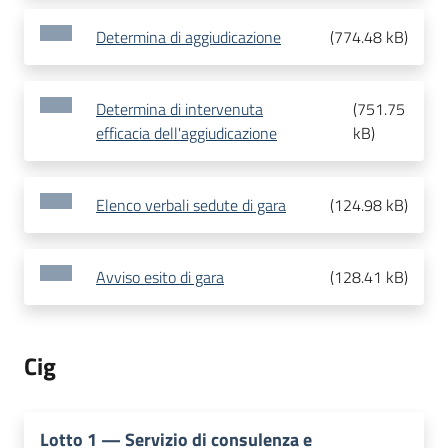
Determina di aggiudicazione
(
774.48 kB
)
Determina di intervenuta
(
751.75
efficacia dell'aggiudicazione
kB
)
Elenco verbali sedute di gara
(
124.98 kB
)
Avviso esito di gara
(
128.41 kB
)
Cig
Lotto
1
—
Servizio di consulenza e