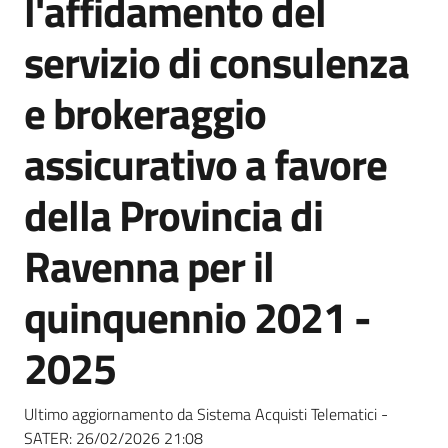
l'affidamento del
acquisto
servizio di consulenza
Supporto
e brokeraggio
assicurativo a favore
Piattaforme
della Provincia di
telematiche
Ravenna per il
quinquennio 2021 -
2025
English
site
Ultimo aggiornamento da Sistema Acquisti Telematici -
SATER:
26/02/2026 21:08