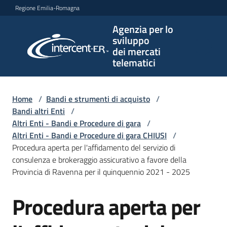
Vai al contenuto
Vai alla navigazione
Vai al footer
Regione Emilia-Romagna
Agenzia per lo
Agenzia
sviluppo
per lo
dei mercati
sviluppo
telematici
dei
mercati
telematici
Home
/
Bandi e strumenti di acquisto
/
Bandi altri Enti
/
Altri Enti - Bandi e Procedure di gara
/
Altri Enti - Bandi e Procedure di gara CHIUSI
/
L'Agenzia
Procedura aperta per l'affidamento del servizio di
consulenza e brokeraggio assicurativo a favore della
Provincia di Ravenna per il quinquennio 2021 - 2025
Bandi
Procedura aperta per
e
Salta al contenuto
strumenti
di