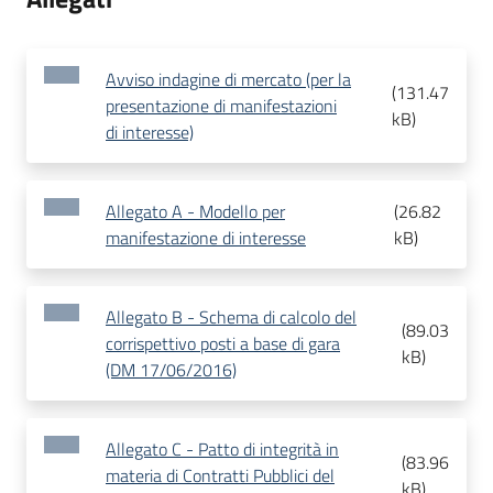
Avviso indagine di mercato (per la
(
131.47
presentazione di manifestazioni
kB
)
di interesse)
Allegato A - Modello per
(
26.82
manifestazione di interesse
kB
)
Allegato B - Schema di calcolo del
(
89.03
corrispettivo posti a base di gara
kB
)
(DM 17/06/2016)
Allegato C - Patto di integrità in
(
83.96
materia di Contratti Pubblici del
kB
)