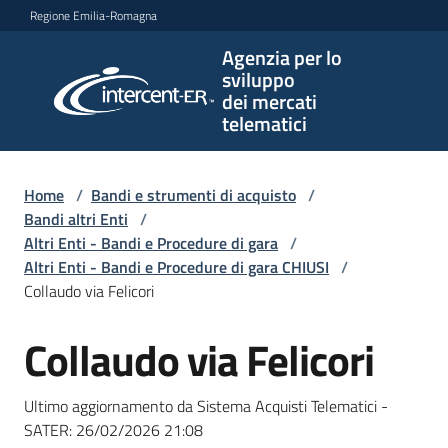
Vai al contenuto
Vai alla navigazione
Vai al footer
Regione Emilia-Romagna
Agenzia per lo
Agenzia
sviluppo
per lo
dei mercati
sviluppo
telematici
dei
mercati
telematici
Home
/
Bandi e strumenti di acquisto
/
Bandi altri Enti
/
Altri Enti - Bandi e Procedure di gara
/
Altri Enti - Bandi e Procedure di gara CHIUSI
/
L'Agenzia
Collaudo via Felicori
Collaudo via Felicori
Salta al contenuto
Bandi
e
Ultimo aggiornamento da Sistema Acquisti Telematici -
strumenti
SATER:
26/02/2026 21:08
di