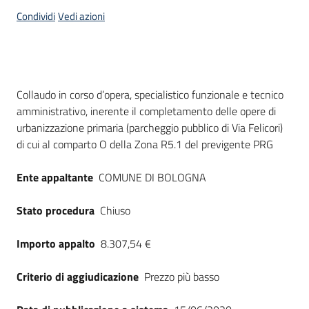
acquisto
Condividi
Vedi azioni
Supporto
Dati del bando
Collaudo in corso d’opera, specialistico funzionale e tecnico
amministrativo, inerente il completamento delle opere di
Piattaforme
urbanizzazione primaria (parcheggio pubblico di Via Felicori)
telematiche
di cui al comparto O della Zona R5.1 del previgente PRG
Ente appaltante
COMUNE DI BOLOGNA
Stato procedura
Chiuso
English
Importo appalto
8.307,54 €
site
Criterio di aggiudicazione
Prezzo più basso