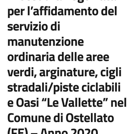
acquisto
per l’affidamento del
servizio di
Supporto
manutenzione
ordinaria delle aree
Piattaforme
telematiche
verdi, arginature, cigli
stradali/piste ciclabili
e Oasi “Le Vallette” nel
English
Comune di Ostellato
site
(FE) – Anno 2020