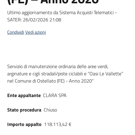
Seguici
su
Ultimo aggiornamento da Sistema Acquisti Telematici -
SATER:
26/02/2026 21:08
Condividi
Vedi azioni
Dati del bando
Servizio di manutenzione ordinaria delle aree verdi,
arginature e cigli stradali/piste ciclabili e “Oasi Le Vallette”
nel Comune di Ostellato (FE) - Anno 2020"
Ente appaltante
CLARA SPA
Stato procedura
Chiuso
Importo appalto
118.113,42 €