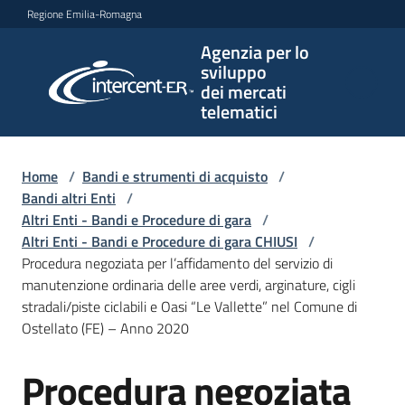
Vai al contenuto
Vai alla navigazione
Vai al footer
Regione Emilia-Romagna
Agenzia per lo
Agenzia
sviluppo
per lo
dei mercati
sviluppo
telematici
dei
mercati
telematici
Home
/
Bandi e strumenti di acquisto
/
Bandi altri Enti
/
Altri Enti - Bandi e Procedure di gara
/
Altri Enti - Bandi e Procedure di gara CHIUSI
/
L'Agenzia
Procedura negoziata per l’affidamento del servizio di
manutenzione ordinaria delle aree verdi, arginature, cigli
stradali/piste ciclabili e Oasi “Le Vallette” nel Comune di
Ostellato (FE) – Anno 2020
Bandi
e
Procedura negoziata
strumenti
Salta al contenuto
di