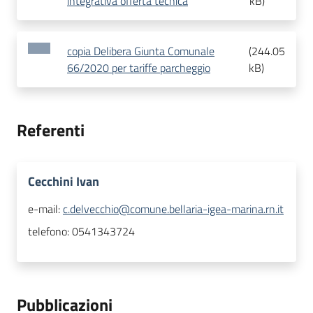
integrativa offerta tecnica
kB
)
copia Delibera Giunta Comunale
(
244.05
66/2020 per tariffe parcheggio
kB
)
Referenti
Cecchini Ivan
e-mail:
c.delvecchio@comune.bellaria-igea-marina.rn.it
telefono:
0541343724
Pubblicazioni