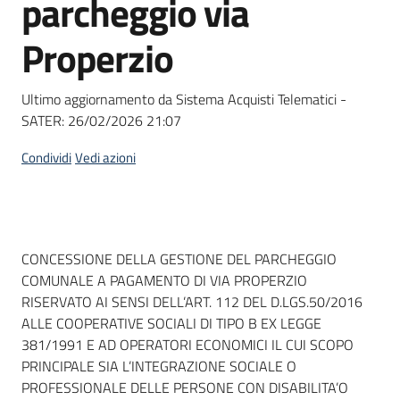
parcheggio via
acquisto
Properzio
Supporto
Ultimo aggiornamento da Sistema Acquisti Telematici -
SATER:
26/02/2026 21:07
Piattaforme
Condividi
Vedi azioni
telematiche
Dati del bando
CONCESSIONE DELLA GESTIONE DEL PARCHEGGIO
COMUNALE A PAGAMENTO DI VIA PROPERZIO
RISERVATO AI SENSI DELL’ART. 112 DEL D.LGS.50/2016
English
ALLE COOPERATIVE SOCIALI DI TIPO B EX LEGGE
site
381/1991 E AD OPERATORI ECONOMICI IL CUI SCOPO
PRINCIPALE SIA L’INTEGRAZIONE SOCIALE O
PROFESSIONALE DELLE PERSONE CON DISABILITA’O