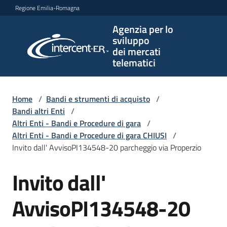
Vai al contenuto
Vai alla navigazione
Vai al footer
Regione Emilia-Romagna
Agenzia per lo
Agenzia
sviluppo
per lo
dei mercati
sviluppo
telematici
dei
mercati
telematici
Home
/
Bandi e strumenti di acquisto
/
Bandi altri Enti
/
Altri Enti - Bandi e Procedure di gara
/
Altri Enti - Bandi e Procedure di gara CHIUSI
/
L'Agenzia
Invito dall' AvvisoPI134548-20 parcheggio via Properzio
Invito dall'
Salta al contenuto
Bandi
e
AvvisoPI134548-20
strumenti
di