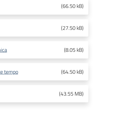
(
66.50 kB
)
(
27.50 kB
)
nica
(
8.05 kB
)
te tempo
(
64.50 kB
)
(
43.55 MB
)