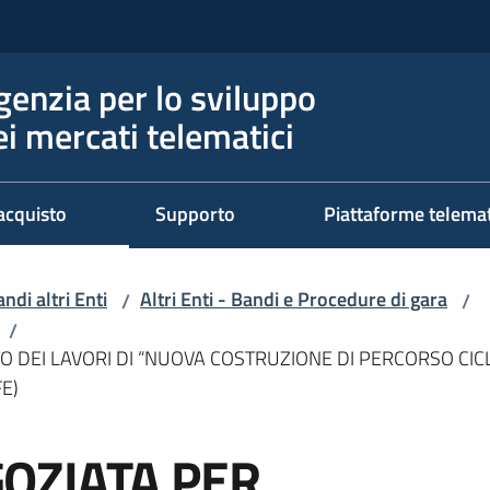
genzia per lo sviluppo
ei mercati telematici
acquisto
Supporto
Piattaforme telema
ndi altri Enti
Altri Enti - Bandi e Procedure di gara
/
/
/
DEI LAVORI DI “NUOVA COSTRUZIONE DI PERCORSO CICL
E)
OZIATA PER