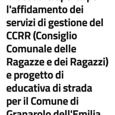
acquisto
l'affidamento dei
servizi di gestione del
Supporto
CCRR (Consiglio
Comunale delle
Piattaforme
telematiche
Ragazze e dei Ragazzi)
e progetto di
educativa di strada
English
per il Comune di
site
Granarolo dell'Emilia