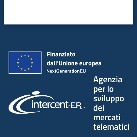
Agenzia
per lo
sviluppo
dei
mercati
telematici