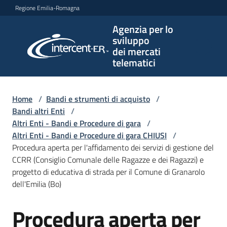
Vai al contenuto
Vai alla navigazione
Vai al footer
Regione Emilia-Romagna
Agenzia per lo
Agenzia
sviluppo
per lo
dei mercati
sviluppo
telematici
dei
mercati
telematici
Home
/
Bandi e strumenti di acquisto
/
Bandi altri Enti
/
Altri Enti - Bandi e Procedure di gara
/
Altri Enti - Bandi e Procedure di gara CHIUSI
/
L'Agenzia
Procedura aperta per l'affidamento dei servizi di gestione del
CCRR (Consiglio Comunale delle Ragazze e dei Ragazzi) e
progetto di educativa di strada per il Comune di Granarolo
dell'Emilia (Bo)
Bandi
e
Procedura aperta per
strumenti
Salta al contenuto
di