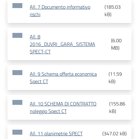
All. 7 Documento informativo
(
185.03
rischi
kB
)
All. 8
(
6.00
2016_DUVRI_GARA_SISTEMA
MB
)
SPECT-CT
All. 9 Schema offerta economica
(
11.59
Spect CT
kB
)
All. 10 SCHEMA DI CONTRATTO
(
155.86
noleggio Spect CT
kB
)
All. 11 planimetrie SPECT
(
347.02 kB
)