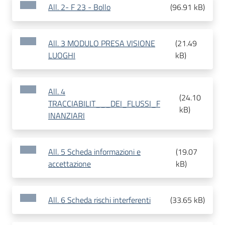
All. 2- F 23 - Bollo
(
96.91 kB
)
All. 3 MODULO PRESA VISIONE
(
21.49
LUOGHI
kB
)
All. 4
(
24.10
TRACCIABILIT___DEI_FLUSSI_F
kB
)
INANZIARI
All. 5 Scheda informazioni e
(
19.07
accettazione
kB
)
All. 6 Scheda rischi interferenti
(
33.65 kB
)