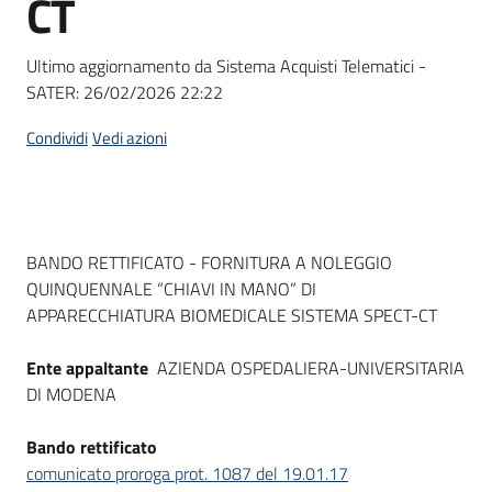
CT
acquisto
Ultimo aggiornamento da Sistema Acquisti Telematici -
SATER:
26/02/2026 22:22
Supporto
Condividi
Vedi azioni
Piattaforme
telematiche
Dati del bando
BANDO RETTIFICATO - FORNITURA A NOLEGGIO
QUINQUENNALE “CHIAVI IN MANO” DI
APPARECCHIATURA BIOMEDICALE SISTEMA SPECT-CT
Ente appaltante
AZIENDA OSPEDALIERA-UNIVERSITARIA
English
DI MODENA
site
Bando rettificato
comunicato proroga prot. 1087 del 19.01.17