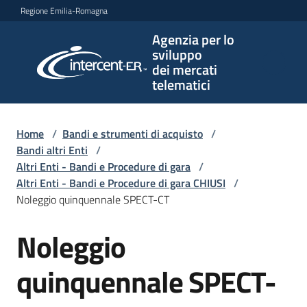
Vai al contenuto
Vai alla navigazione
Vai al footer
Regione Emilia-Romagna
Agenzia per lo
Agenzia
sviluppo
per lo
dei mercati
sviluppo
telematici
dei
mercati
telematici
Home
/
Bandi e strumenti di acquisto
/
Bandi altri Enti
/
Altri Enti - Bandi e Procedure di gara
/
Altri Enti - Bandi e Procedure di gara CHIUSI
/
L'Agenzia
Noleggio quinquennale SPECT-CT
Noleggio
Salta al contenuto
Bandi
e
quinquennale SPECT-
strumenti
di