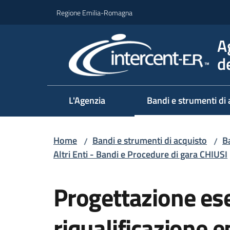
Vai al contenuto
Vai alla navigazione
Vai al footer
Regione Emilia-Romagna
A
d
L'Agenzia
Bandi e strumenti di 
Home
Bandi e strumenti di acquisto
Ba
/
/
Altri Enti - Bandi e Procedure di gara CHIUSI
Salta al contenuto
Progettazione ese
riqualificazione en