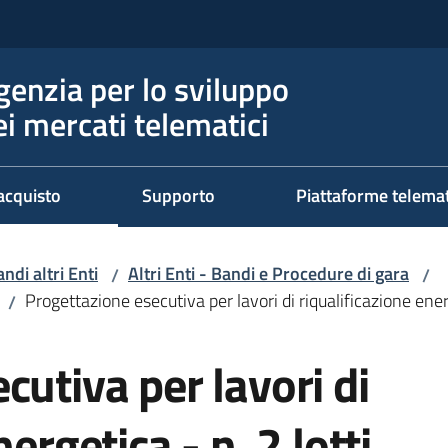
genzia per lo sviluppo
ei mercati telematici
acquisto
Supporto
Piattaforme telema
ndi altri Enti
Altri Enti - Bandi e Procedure di gara
/
/
Progettazione esecutiva per lavori di riqualificazione energ
/
cutiva per lavori di
ergetica - n. 2 lotti