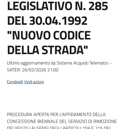
LEGISLATIVO N. 285
Seguici
su
DEL 30.04.1992
"NUOVO CODICE
DELLA STRADA"
Ultimo aggiornamento da Sistema Acquisti Telematici -
SATER:
26/02/2026 21:00
Condividi
Vedi azioni
Dati del bando
PROCEDURA APERTA PER L'AFFIDAMENTO DELLA
CONCESSIONE BIENNALE DEL SERVIZIO DI RIMOZIONE
DEI VEICOLI AI SENSI DEGLI ARTICOLI 159 E 215 DEL