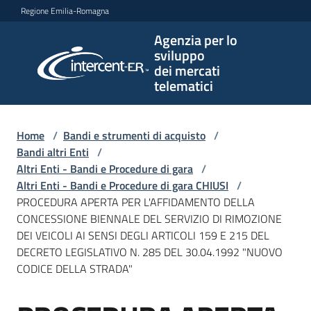
Vai al contenuto
Vai alla navigazione
Vai al footer
Regione Emilia-Romagna
Agenzia per lo
Agenzia
sviluppo
per lo
dei mercati
sviluppo
telematici
dei
mercati
telematici
Home
/
Bandi e strumenti di acquisto
/
Bandi altri Enti
/
Altri Enti - Bandi e Procedure di gara
/
Altri Enti - Bandi e Procedure di gara CHIUSI
/
L'Agenzia
PROCEDURA APERTA PER L'AFFIDAMENTO DELLA
CONCESSIONE BIENNALE DEL SERVIZIO DI RIMOZIONE
DEI VEICOLI AI SENSI DEGLI ARTICOLI 159 E 215 DEL
DECRETO LEGISLATIVO N. 285 DEL 30.04.1992 "NUOVO
Bandi
CODICE DELLA STRADA"
e
strumenti
di
Salta al contenuto