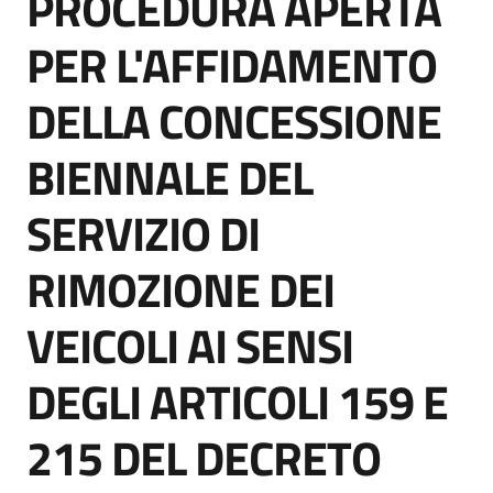
PROCEDURA APERTA
acquisto
PER L'AFFIDAMENTO
DELLA CONCESSIONE
Supporto
BIENNALE DEL
Piattaforme
SERVIZIO DI
telematiche
RIMOZIONE DEI
VEICOLI AI SENSI
DEGLI ARTICOLI 159 E
English
site
215 DEL DECRETO