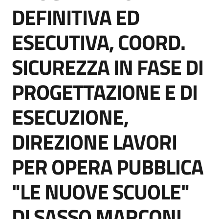
acquisto
DEFINITIVA ED
ESECUTIVA, COORD.
Supporto
SICUREZZA IN FASE DI
PROGETTAZIONE E DI
Piattaforme
telematiche
ESECUZIONE,
DIREZIONE LAVORI
PER OPERA PUBBLICA
English
"LE NUOVE SCUOLE"
site
DI SASSO MARCONI