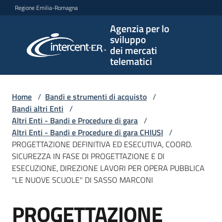
Vai al contenuto
Vai alla navigazione
Vai al footer
Regione Emilia-Romagna
Agenzia per lo
Agenzia
sviluppo
per lo
dei mercati
sviluppo
telematici
dei
mercati
telematici
Home
/
Bandi e strumenti di acquisto
/
Bandi altri Enti
/
Altri Enti - Bandi e Procedure di gara
/
Altri Enti - Bandi e Procedure di gara CHIUSI
/
L'Agenzia
PROGETTAZIONE DEFINITIVA ED ESECUTIVA, COORD.
SICUREZZA IN FASE DI PROGETTAZIONE E DI
ESECUZIONE, DIREZIONE LAVORI PER OPERA PUBBLICA
"LE NUOVE SCUOLE" DI SASSO MARCONI
Bandi
e
PROGETTAZIONE
strumenti
Salta al contenuto
di