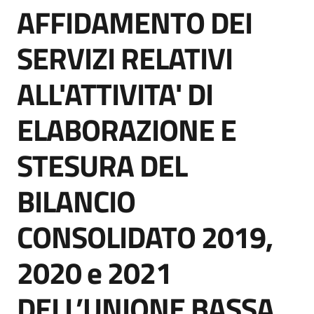
AFFIDAMENTO DEI
acquisto
Salta al contenuto
SERVIZI RELATIVI
Supporto
ALL'ATTIVITA' DI
ELABORAZIONE E
Piattaforme
telematiche
STESURA DEL
BILANCIO
CONSOLIDATO 2019,
English
2020 e 2021
site
DELL’UNIONE BASSA