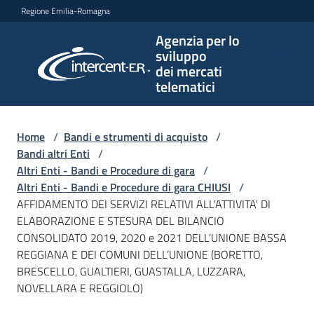
Vai al contenuto
Vai alla navigazione
Vai al footer
Regione Emilia-Romagna
Agenzia per lo
Agenzia
sviluppo
per lo
dei mercati
sviluppo
telematici
dei
mercati
telematici
Home
/
Bandi e strumenti di acquisto
/
Bandi altri Enti
/
Altri Enti - Bandi e Procedure di gara
/
Altri Enti - Bandi e Procedure di gara CHIUSI
/
L'Agenzia
AFFIDAMENTO DEI SERVIZI RELATIVI ALL'ATTIVITA' DI
ELABORAZIONE E STESURA DEL BILANCIO
CONSOLIDATO 2019, 2020 e 2021 DELL’UNIONE BASSA
REGGIANA E DEI COMUNI DELL’UNIONE (BORETTO,
Bandi
BRESCELLO, GUALTIERI, GUASTALLA, LUZZARA,
e
NOVELLARA E REGGIOLO)
strumenti
di