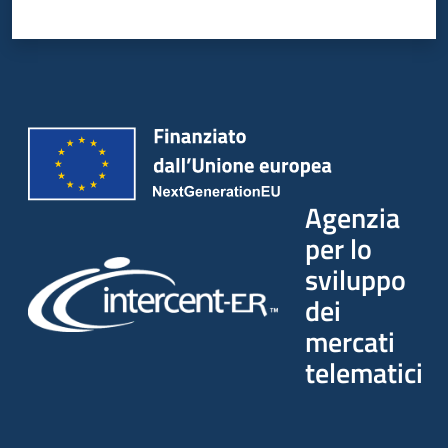
Agenzia
per lo
sviluppo
dei
mercati
telematici