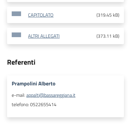
CAPITOLATO
(
319.45 kB
)
ALTRI ALLEGATI
(
373.11 kB
)
Referenti
Prampolini Alberto
e-mail:
appalti@bassareggiana.it
telefono:
0522655414